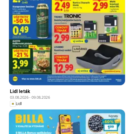
Lidl leták
03.08.2026
-
09.08.2026
Lidl