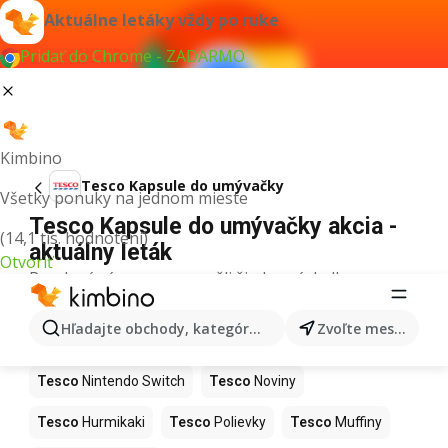
Aktuálne letáky vždy po ruke
Pridať do Chrome - ZADARMO
Kimbino
Tesco Kapsule do umývačky
Všetky ponuky na jednom mieste
Tesco Kapsule do umývačky akcia -
(14,1 tis. hodnotení)
aktuálny leták
Otvoriť
Pre daný výraz sme nenašli žiadne výsledky.
Ďalšie produkty v obchodoch Tesco
Hľadajte obchody, kategórie, produkty...
Zvoľte mesto
Tesco
Kapor
Tesco
Ashwagandha
Tesco
Nintendo Switch
Tesco
Noviny
Tesco
Hurmikaki
Tesco
Polievky
Tesco
Muffiny