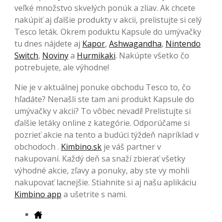
veľké množstvo skvelých ponúk a zliav. Ak chcete
nakúpiť aj ďalšie produkty v akcii, prelistujte si celý
Tesco leták. Okrem poduktu Kapsule do umývačky
tu dnes nájdete aj
Kapor
,
Ashwagandha
,
Nintendo
Switch
,
Noviny
a
Hurmikaki
. Nakúpte všetko čo
potrebujete, ale výhodne!
Nie je v aktuálnej ponuke obchodu Tesco to, čo
hľadáte? Nenašli ste tam ani produkt Kapsule do
umývačky v akcii? To vôbec nevadí! Prelistujte si
ďalšie letáky online z kategórie. Odporúčame si
pozrieť akcie na tento a budúci týždeň napríklad v
obchodoch .
Kimbino.sk
je váš partner v
nakupovaní. Každý deň sa snaží zbierať všetky
výhodné akcie, zľavy a ponuky, aby ste vy mohli
nakupovať lacnejšie. Stiahnite si aj našu aplikáciu
Kimbino app
a ušetrite s nami.