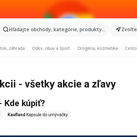
Hľadajte obchody, kategórie, produkty...
Zvoľt
tok, záhrada
Odev, obuv a šport
Drogéria, kozmetika
Cesto
cii - všetky akcie a zľavy
- Kde kúpiť?
y
Kaufland
Kapsule do umývačky