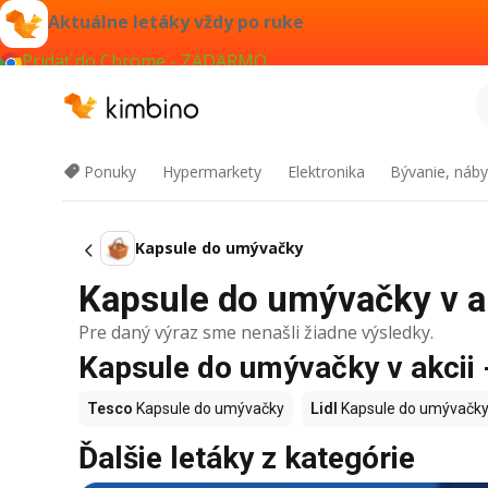
Aktuálne letáky vždy po ruke
Pridať do Chrome - ZADARMO
Ponuky
Hypermarkety
Elektronika
Bývanie, náby
Kapsule do umývačky
Kapsule do umývačky v ak
Pre daný výraz sme nenašli žiadne výsledky.
Kapsule do umývačky v akcii 
Tesco
Kapsule do umývačky
Lidl
Kapsule do umývačk
Ďalšie letáky z kategórie