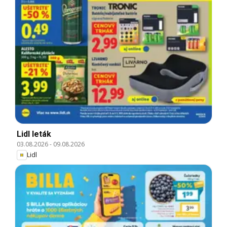
Lidl leták
03.08.2026
-
09.08.2026
Lidl