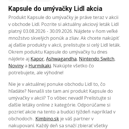
Kapsule do umývačky Lidl akcia
Produkt Kapsule do umývačky je práve teraz v akcii
v obchode Lidl. Pozrite si aktuálny akciový leták Lidl
platný 03.08.2026 - 30.09.2026. Nájdete v ňom veľké
množstvo skvelých ponúk a zliav. Ak chcete nakúpiť
aj ďalšie produkty v akcii, prelistujte si celý Lidl leták.
Okrem poduktu Kapsule do umývačky tu dnes
nájdete aj
Kapor
,
Ashwagandha
,
Nintendo Switch
,
Noviny
a
Hurmikaki
. Nakúpte všetko čo
potrebujete, ale výhodne!
Nie je v aktuálnej ponuke obchodu Lidl to, čo
hľadáte? Nenašli ste tam ani produkt Kapsule do
umývačky v akcii? To vôbec nevadí! Prelistujte si
ďalšie letáky online z kategórie. Odporúčame si
pozrieť akcie na tento a budúci týždeň napríklad v
obchodoch .
Kimbino.sk
je váš partner v
nakupovaní. Každý deň sa snaží zbierať všetky