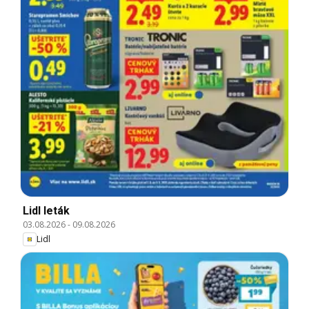
Lidl leták
03.08.2026
-
09.08.2026
Lidl