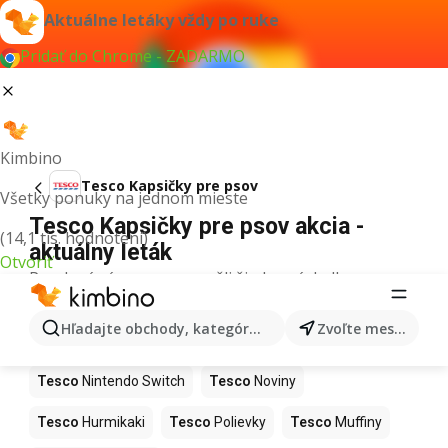
Aktuálne letáky vždy po ruke
Pridať do Chrome - ZADARMO
Kimbino
Tesco Kapsičky pre psov
Všetky ponuky na jednom mieste
Tesco Kapsičky pre psov akcia -
(14,1 tis. hodnotení)
aktuálny leták
Otvoriť
Pre daný výraz sme nenašli žiadne výsledky.
Ďalšie produkty v obchodoch Tesco
Hľadajte obchody, kategórie, produkty...
Zvoľte mesto
Tesco
Kapor
Tesco
Ashwagandha
Tesco
Nintendo Switch
Tesco
Noviny
Tesco
Hurmikaki
Tesco
Polievky
Tesco
Muffiny