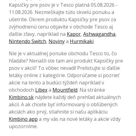
Kapsičky pre psov je v Tesco platná 05.08.2026 -
11.08.2026. Nezmeškajte túto skvelú ponuku a
ušetrite. Okrem produktu Kapsičky pre psov za
zvýhodnenú cenu objavíte v obchode Tesco aj
ďalšie zľavy, napríklad na
Kapor
,
Ashwagandha
,
Nintendo Switch
,
Noviny
a
Hurmikaki
.
Nie je v aktuálnej ponuke obchodu Tesco to, čo
hľadáte? Nenašli ste tam ani produkt Kapsičky pre
psov v akcii? To vôbec nevadí! Prelistujte si ďalšie
letáky online z kategórie. Odporúčame si pozrieť
akcie na tento a budúci týždeň napríklad v
obchodoch
Libex
a
Mountfield
. Na stránke
Kimbino.sk
nájdete každý deň prehľad aktuálnych
akcií. A ak chcete byť informovaný o obľúbených
akciách ako prvý, stiahnite si našu aplikáciu
Kimbino app
a my vás na nové letáky a akcie vždy
upozorníme.