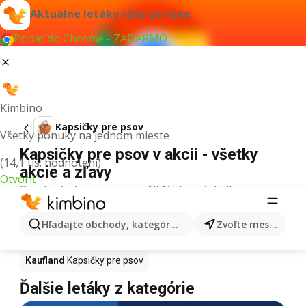
Aktuálne letáky vždy po ruke
Pridať do Chrome - ZADARMO
Kimbino
Kapsičky pre psov
Všetky ponuky na jednom mieste
Kapsičky pre psov v akcii - všetky
(14,1 tis. hodnotení)
akcie a zľavy
Otvoriť
Pre daný výraz sme nenašli žiadne výsledky.
Kapsičky pre psov v akcii - Kde kúpiť?
Hľadajte obchody, kategórie, produkty...
Zvoľte mesto
Tesco
Kapsičky pre psov
Lidl
Kapsičky pre psov
Kaufland
Kapsičky pre psov
Ďalšie letáky z kategórie