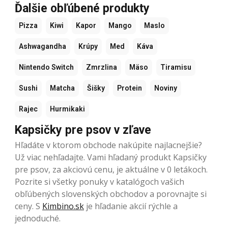
Ďalšie obľúbené produkty
Pizza
Kiwi
Kapor
Mango
Maslo
Ashwagandha
Krúpy
Med
Káva
Nintendo Switch
Zmrzlina
Mäso
Tiramisu
Sushi
Matcha
Šišky
Protein
Noviny
Rajec
Hurmikaki
Kapsičky pre psov v zľave
Hľadáte v ktorom obchode nakúpite najlacnejšie?
Už viac nehľadajte. Vami hľadaný produkt Kapsičky
pre psov, za akciovú cenu, je aktuálne v 0 letákoch.
Pozrite si všetky ponuky v katalógoch vašich
obľúbených slovenských obchodov a porovnajte si
ceny. S
Kimbino.sk
je hľadanie akcií rýchle a
jednoduché.