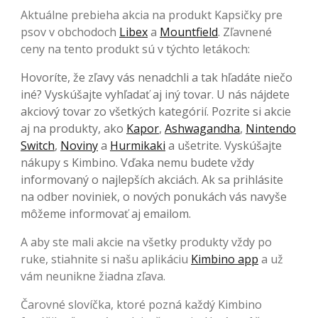
Aktuálne prebieha akcia na produkt Kapsičky pre
psov v obchodoch
Libex
a
Mountfield
. Zľavnené
ceny na tento produkt sú v týchto letákoch:
Hovoríte, že zľavy vás nenadchli a tak hľadáte niečo
iné? Vyskúšajte vyhľadať aj iný tovar. U nás nájdete
akciový tovar zo všetkých kategórií. Pozrite si akcie
aj na produkty, ako
Kapor
,
Ashwagandha
,
Nintendo
Switch
,
Noviny
a
Hurmikaki
a ušetrite. Vyskúšajte
nákupy s Kimbino. Vďaka nemu budete vždy
informovaný o najlepších akciách. Ak sa prihlásite
na odber noviniek, o nových ponukách vás navyše
môžeme informovať aj emailom.
A aby ste mali akcie na všetky produkty vždy po
ruke, stiahnite si našu aplikáciu
Kimbino app
a už
vám neunikne žiadna zľava.
Čarovné slovíčka, ktoré pozná každý Kimbino