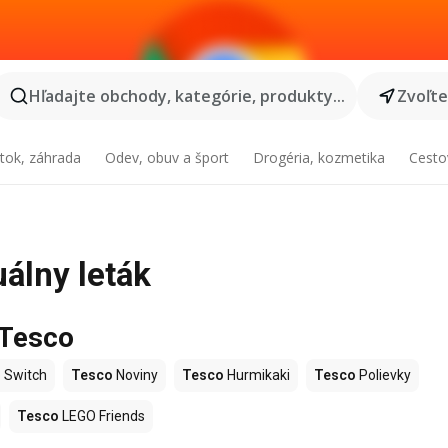
Hľadajte obchody, kategórie, produkty...
Zvoľt
tok, záhrada
Odev, obuv a šport
Drogéria, kozmetika
Cesto
uálny leták
 Tesco
 Switch
Tesco
Noviny
Tesco
Hurmikaki
Tesco
Polievky
Tesco
LEGO Friends