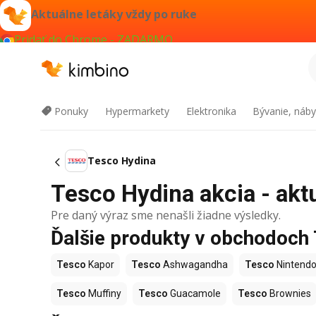
Aktuálne letáky vždy po ruke
Pridať do Chrome - ZADARMO
Ponuky
Hypermarkety
Elektronika
Bývanie, náby
Tesco Hydina
Tesco Hydina akcia - akt
Pre daný výraz sme nenašli žiadne výsledky.
Ďalšie produkty v obchodoch
Tesco
Kapor
Tesco
Ashwagandha
Tesco
Nintendo
Tesco
Muffiny
Tesco
Guacamole
Tesco
Brownies