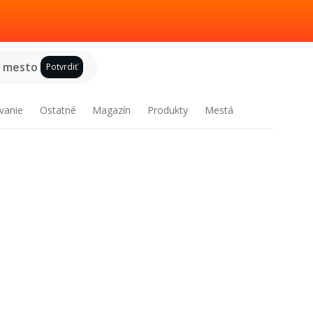
e mesto
Potvrdiť
vanie
Ostatné
Magazín
Produkty
Mestá