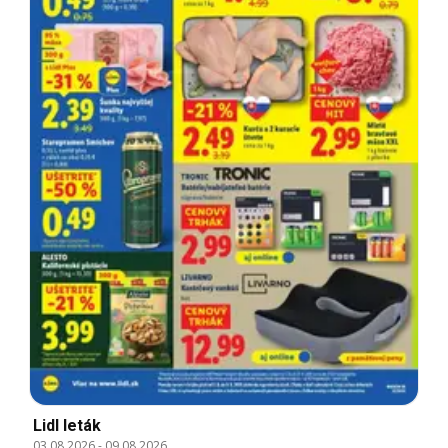
Lidl leták
03.08.2026
-
09.08.2026