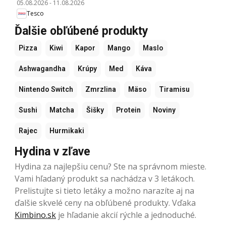
05.08.2026
-
11.08.2026
Tesco
Ďalšie obľúbené produkty
Pizza
Kiwi
Kapor
Mango
Maslo
Ashwagandha
Krúpy
Med
Káva
Nintendo Switch
Zmrzlina
Mäso
Tiramisu
Sushi
Matcha
Šišky
Protein
Noviny
Rajec
Hurmikaki
Hydina v zľave
Hydina za najlepšiu cenu? Ste na správnom mieste.
Vami hľadaný produkt sa nachádza v 3 letákoch.
Prelistujte si tieto letáky a možno narazíte aj na
ďalšie skvelé ceny na obľúbené produkty. Vďaka
Kimbino.sk
je hľadanie akcií rýchle a jednoduché.