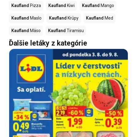
Kaufland
Pizza
Kaufland
Kiwi
Kaufland
Mango
Kaufland
Maslo
Kaufland
Krúpy
Kaufland
Med
Kaufland
Mäso
Kaufland
Tiramisu
Ďalšie letáky z kategórie