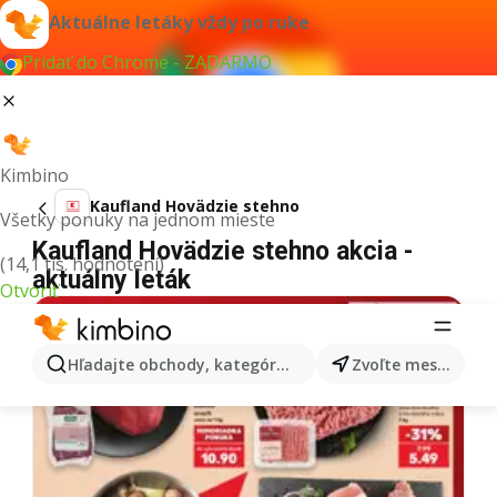
Aktuálne letáky vždy po ruke
Pridať do Chrome - ZADARMO
Kimbino
Kaufland Hovädzie stehno
Všetky ponuky na jednom mieste
Kaufland Hovädzie stehno akcia -
(14,1 tis. hodnotení)
aktuálny leták
Otvoriť
Hľadajte obchody, kategórie, produkty...
Zvoľte mesto