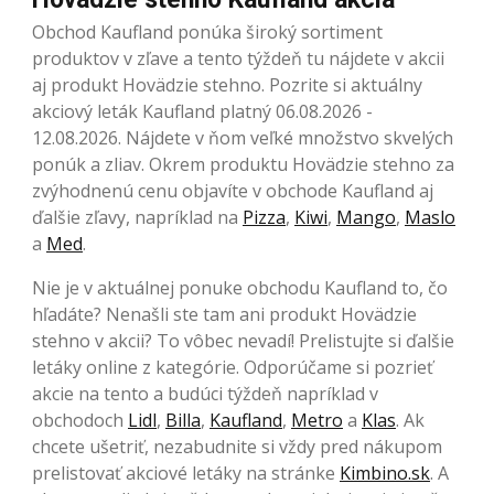
Obchod Kaufland ponúka široký sortiment
produktov v zľave a tento týždeň tu nájdete v akcii
aj produkt Hovädzie stehno. Pozrite si aktuálny
akciový leták Kaufland platný 06.08.2026 -
12.08.2026. Nájdete v ňom veľké množstvo skvelých
ponúk a zliav. Okrem produktu Hovädzie stehno za
zvýhodnenú cenu objavíte v obchode Kaufland aj
ďalšie zľavy, napríklad na
Pizza
,
Kiwi
,
Mango
,
Maslo
a
Med
.
Nie je v aktuálnej ponuke obchodu Kaufland to, čo
hľadáte? Nenašli ste tam ani produkt Hovädzie
stehno v akcii? To vôbec nevadí! Prelistujte si ďalšie
letáky online z kategórie. Odporúčame si pozrieť
akcie na tento a budúci týždeň napríklad v
obchodoch
Lidl
,
Billa
,
Kaufland
,
Metro
a
Klas
. Ak
chcete ušetriť, nezabudnite si vždy pred nákupom
prelistovať akciové letáky na stránke
Kimbino.sk
. A