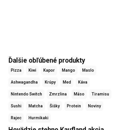
Ďalšie obľúbené produkty
Pizza
Kiwi
Kapor
Mango
Maslo
Ashwagandha
Krúpy
Med
Káva
Nintendo Switch
Zmrzlina
Mäso
Tiramisu
Sushi
Matcha
Šišky
Protein
Noviny
Rajec
Hurmikaki
Hovädzie stehno Kaufland akcia