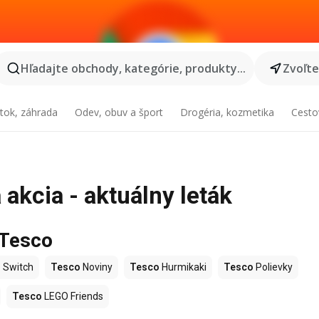
Hľadajte obchody, kategórie, produkty...
Zvoľt
tok, záhrada
Odev, obuv a šport
Drogéria, kozmetika
Cesto
akcia - aktuálny leták
 Tesco
 Switch
Tesco
Noviny
Tesco
Hurmikaki
Tesco
Polievky
Tesco
LEGO Friends