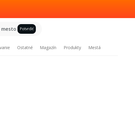
e mesto
Potvrdiť
vanie
Ostatné
Magazín
Produkty
Mestá