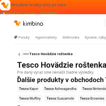
Aktuálne letáky vždy po ruke
Pridať do Chrome - ZADARMO
Ponuky
Hypermarkety
Elektronika
Bývanie, náby
Tesco Hovädzie roštenka
Tesco Hovädzie roštenka 
Pre daný výraz sme nenašli žiadne výsledky.
Ďalšie produkty v obchodoch
Tesco
Kapor
Tesco
Ashwagandha
Tesco
Nintendo
Tesco
Muffiny
Tesco
Guacamole
Tesco
Brownies