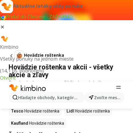
Aktuálne letáky vždy po ruke
Pridať do Chrome - ZADARMO
Kimbino
Hovädzie roštenka
Všetky ponuky na jednom mieste
Hovädzie roštenka v akcii - všetky
(14,1 tis. hodnotení)
akcie a zľavy
Otvoriť
Pre daný výraz sme nenašli žiadne výsledky.
Hovädzie roštenka v akcii - Kde
Hľadajte obchody, kategórie, produkty...
Zvoľte mesto
kúpiť?
Tesco
Hovädzie roštenka
Lidl
Hovädzie roštenka
Kaufland
Hovädzie roštenka