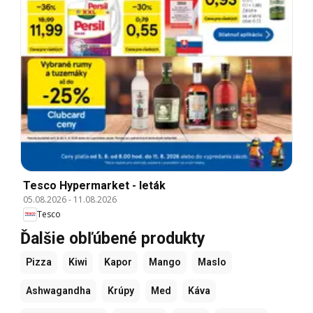
Tesco Hypermarket - leták
05.08.2026
-
11.08.2026
Tesco
Ďalšie obľúbené produkty
Pizza
Kiwi
Kapor
Mango
Maslo
Ashwagandha
Krúpy
Med
Káva