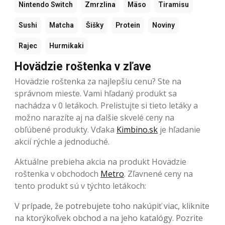
Nintendo Switch
Zmrzlina
Mäso
Tiramisu
Sushi
Matcha
Šišky
Protein
Noviny
Rajec
Hurmikaki
Hovädzie roštenka v zľave
Hovädzie roštenka za najlepšiu cenu? Ste na
správnom mieste. Vami hľadaný produkt sa
nachádza v 0 letákoch. Prelistujte si tieto letáky a
možno narazíte aj na ďalšie skvelé ceny na
obľúbené produkty. Vďaka
Kimbino.sk
je hľadanie
akcií rýchle a jednoduché.
Aktuálne prebieha akcia na produkt Hovädzie
roštenka v obchodoch
Metro
. Zľavnené ceny na
tento produkt sú v týchto letákoch:
V prípade, že potrebujete toho nakúpiť viac, kliknite
na ktorýkoľvek obchod a na jeho katalógy. Pozrite