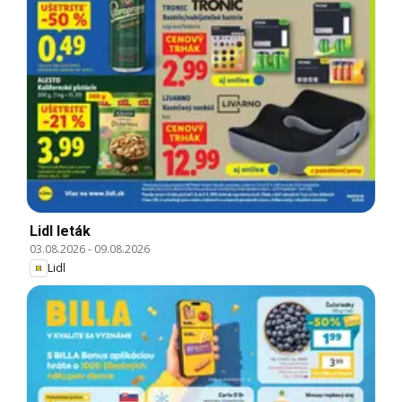
Lidl leták
03.08.2026
-
09.08.2026
Lidl