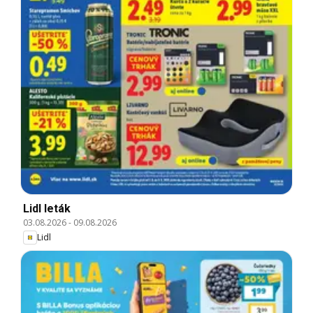
Lidl leták
03.08.2026
-
09.08.2026
Lidl