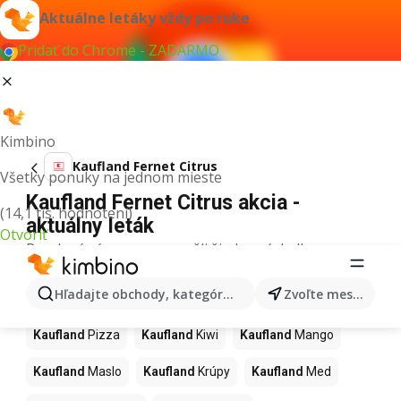
Aktuálne letáky vždy po ruke
Pridať do Chrome - ZADARMO
Kimbino
Kaufland Fernet Citrus
Všetky ponuky na jednom mieste
Kaufland Fernet Citrus akcia -
(14,1 tis. hodnotení)
aktuálny leták
Otvoriť
Pre daný výraz sme nenašli žiadne výsledky.
Ďalšie produkty v obchodoch
Hľadajte obchody, kategórie, produkty...
Zvoľte mesto
Kaufland
Kaufland
Pizza
Kaufland
Kiwi
Kaufland
Mango
Kaufland
Maslo
Kaufland
Krúpy
Kaufland
Med