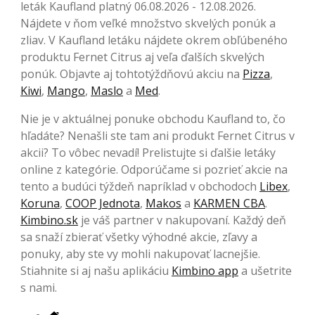
leták Kaufland platný 06.08.2026 - 12.08.2026.
Nájdete v ňom veľké množstvo skvelých ponúk a
zliav. V Kaufland letáku nájdete okrem obľúbeného
produktu Fernet Citrus aj veľa ďalších skvelých
ponúk. Objavte aj tohtotýždňovú akciu na
Pizza
,
Kiwi
,
Mango
,
Maslo
a
Med
.
Nie je v aktuálnej ponuke obchodu Kaufland to, čo
hľadáte? Nenašli ste tam ani produkt Fernet Citrus v
akcii? To vôbec nevadí! Prelistujte si ďalšie letáky
online z kategórie. Odporúčame si pozrieť akcie na
tento a budúci týždeň napríklad v obchodoch
Libex
,
Koruna
,
COOP Jednota
,
Makos
a
KARMEN CBA
.
Kimbino.sk
je váš partner v nakupovaní. Každý deň
sa snaží zbierať všetky výhodné akcie, zľavy a
ponuky, aby ste vy mohli nakupovať lacnejšie.
Stiahnite si aj našu aplikáciu
Kimbino app
a ušetrite
s nami.