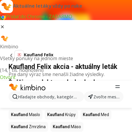
Aktuálne letáky vždy po ruke
Pridať do Chrome - ZADARMO
Kimbino
Kaufland Felix
Všetky ponuky na jednom mieste
Kaufland Felix akcia - aktuálny leták
(14,1 tis. hodnotení)
Pre daný výraz sme nenašli žiadne výsledky.
Otvoriť
Ďalšie produkty v obchodoch
Kaufland
Hľadajte obchody, kategórie, produkty...
Zvoľte mesto
Kaufland
Pizza
Kaufland
Kiwi
Kaufland
Mango
Kaufland
Maslo
Kaufland
Krúpy
Kaufland
Med
Kaufland
Zmrzlina
Kaufland
Mäso