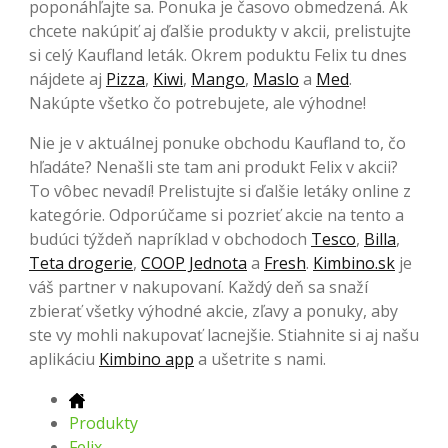
poponáhľajte sa. Ponuka je časovo obmedzená. Ak
chcete nakúpiť aj ďalšie produkty v akcii, prelistujte
si celý Kaufland leták. Okrem poduktu Felix tu dnes
nájdete aj
Pizza
,
Kiwi
,
Mango
,
Maslo
a
Med
.
Nakúpte všetko čo potrebujete, ale výhodne!
Nie je v aktuálnej ponuke obchodu Kaufland to, čo
hľadáte? Nenašli ste tam ani produkt Felix v akcii?
To vôbec nevadí! Prelistujte si ďalšie letáky online z
kategórie. Odporúčame si pozrieť akcie na tento a
budúci týždeň napríklad v obchodoch
Tesco
,
Billa
,
Teta drogerie
,
COOP Jednota
a
Fresh
.
Kimbino.sk
je
váš partner v nakupovaní. Každý deň sa snaží
zbierať všetky výhodné akcie, zľavy a ponuky, aby
ste vy mohli nakupovať lacnejšie. Stiahnite si aj našu
aplikáciu
Kimbino app
a ušetrite s nami.
Produkty
Felix