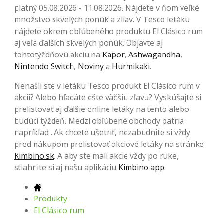
platný 05.08.2026 - 11.08.2026. Nájdete v ňom veľké
množstvo skvelých ponúk a zliav. V Tesco letáku
nájdete okrem obľúbeného produktu El Clásico rum
aj veľa ďalších skvelých ponúk. Objavte aj
tohtotýždňovú akciu na
Kapor
,
Ashwagandha
,
Nintendo Switch
,
Noviny
a
Hurmikaki
.
Nenašli ste v letáku Tesco produkt El Clásico rum v
akcii? Alebo hľadáte ešte väčšiu zľavu? Vyskúšajte si
prelistovať aj ďalšie online letáky na tento alebo
budúci týždeň. Medzi obľúbené obchody patria
napríklad . Ak chcete ušetriť, nezabudnite si vždy
pred nákupom prelistovať akciové letáky na stránke
Kimbino.sk
. A aby ste mali akcie vždy po ruke,
stiahnite si aj našu aplikáciu
Kimbino app
.
Produkty
El Clásico rum