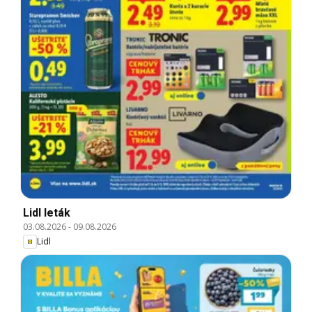
Lidl leták
03.08.2026
-
09.08.2026
Lidl