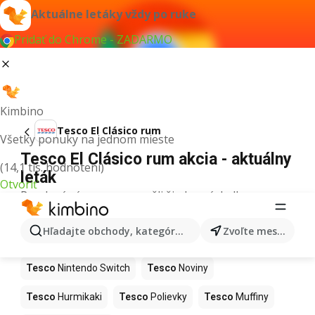
Aktuálne letáky vždy po ruke
Pridať do Chrome - ZADARMO
Kimbino
Tesco El Clásico rum
Všetky ponuky na jednom mieste
Tesco El Clásico rum akcia - aktuálny
(14,1 tis. hodnotení)
leták
Otvoriť
Pre daný výraz sme nenašli žiadne výsledky.
Ďalšie produkty v obchodoch Tesco
Hľadajte obchody, kategórie, produkty...
Zvoľte mesto
Tesco
Kapor
Tesco
Ashwagandha
Tesco
Nintendo Switch
Tesco
Noviny
Tesco
Hurmikaki
Tesco
Polievky
Tesco
Muffiny