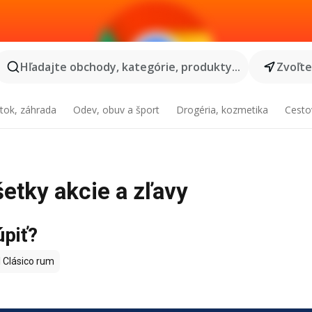
Hľadajte obchody, kategórie, produkty...
Zvoľt
tok, záhrada
Odev, obuv a šport
Drogéria, kozmetika
Cesto
šetky akcie a zľavy
úpiť?
 Clásico rum