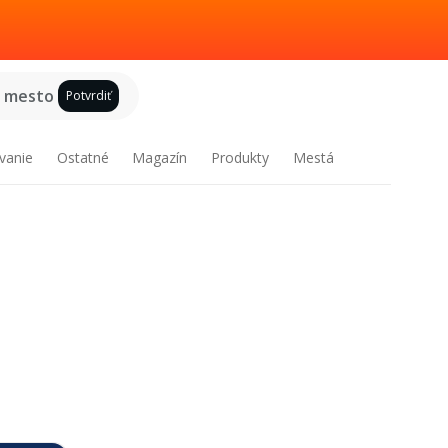
e mesto
Potvrdiť
vanie
Ostatné
Magazín
Produkty
Mestá