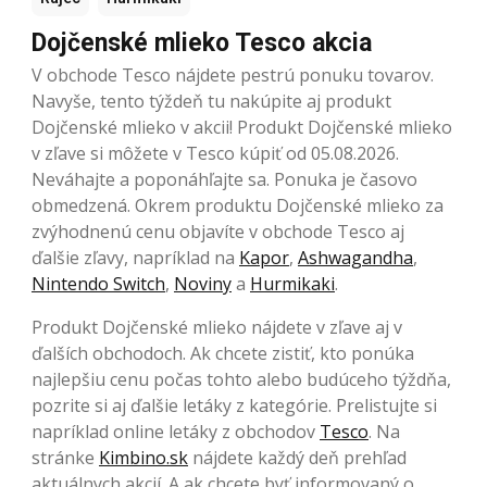
Dojčenské mlieko Tesco akcia
V obchode Tesco nájdete pestrú ponuku tovarov.
Navyše, tento týždeň tu nakúpite aj produkt
Dojčenské mlieko v akcii! Produkt Dojčenské mlieko
v zľave si môžete v Tesco kúpiť od 05.08.2026.
Neváhajte a poponáhľajte sa. Ponuka je časovo
obmedzená. Okrem produktu Dojčenské mlieko za
zvýhodnenú cenu objavíte v obchode Tesco aj
ďalšie zľavy, napríklad na
Kapor
,
Ashwagandha
,
Nintendo Switch
,
Noviny
a
Hurmikaki
.
Produkt Dojčenské mlieko nájdete v zľave aj v
ďalších obchodoch. Ak chcete zistiť, kto ponúka
najlepšiu cenu počas tohto alebo budúceho týždňa,
pozrite si aj ďalšie letáky z kategórie. Prelistujte si
napríklad online letáky z obchodov
Tesco
. Na
stránke
Kimbino.sk
nájdete každý deň prehľad
aktuálnych akcií. A ak chcete byť informovaný o