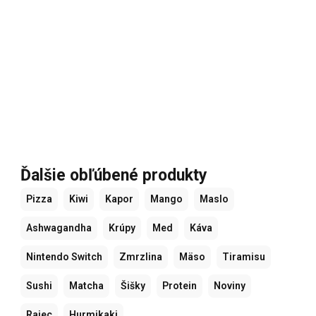
Ďalšie obľúbené produkty
Pizza
Kiwi
Kapor
Mango
Maslo
Ashwagandha
Krúpy
Med
Káva
Nintendo Switch
Zmrzlina
Mäso
Tiramisu
Sushi
Matcha
Šišky
Protein
Noviny
Rajec
Hurmikaki