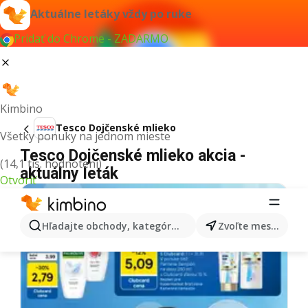
Aktuálne letáky vždy po ruke
Pridať do Chrome - ZADARMO
Kimbino
Tesco Dojčenské mlieko
Všetky ponuky na jednom mieste
Tesco Dojčenské mlieko akcia -
(14,1 tis. hodnotení)
aktuálny leták
Otvoriť
Hľadajte obchody, kategórie, produkty...
Zvoľte mesto