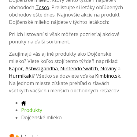
obchodoch
Tesco
. Prelistujte si letáky obľúbených
obchodov ešte dnes. Najnovšie akcie na produkt
Dojčenské mlieko nájdete v týchto letákoch:
Pri ich listovaní si však môžete pozrieť aj akciové
ponuky na ďalší sortiment.
Zaujímajú vás aj iné produkty ako Dojčenské
mlieko? Viete koľko stojí tento týždeň napríklad:
Kapor
,
Ashwagandha
,
Nintendo Switch
,
Noviny
a
Hurmikaki
? Všetko sa dozviete vďaka
Kimbino.sk
.
Na jednom mieste získate prehľad o zľavách
všetkých väčších i menších obchodných reťazcov.
Produkty
Dojčenské mlieko