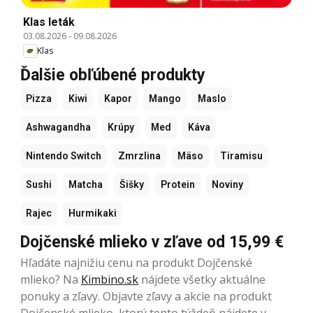
Klas leták
03.08.2026
-
09.08.2026
Klas
Ďalšie obľúbené produkty
Pizza
Kiwi
Kapor
Mango
Maslo
Ashwagandha
Krúpy
Med
Káva
Nintendo Switch
Zmrzlina
Mäso
Tiramisu
Sushi
Matcha
Šišky
Protein
Noviny
Rajec
Hurmikaki
Dojčenské mlieko v zľave od 15,99 €
Hľadáte najnižiu cenu na produkt Dojčenské
mlieko? Na
Kimbino.sk
nájdete všetky aktuálne
ponuky a zľavy. Objavte zľavy a akcie na produkt
Dojčenské mlieko, ktorý tento týždeň nájdete v