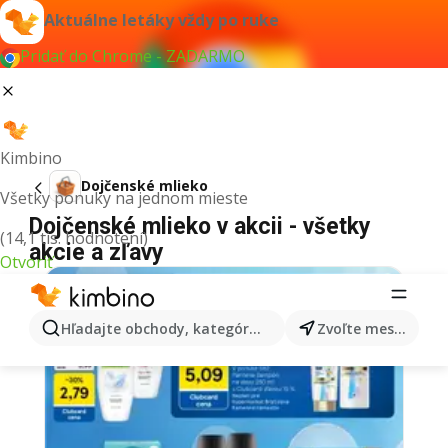
Aktuálne letáky vždy po ruke
Pridať do Chrome - ZADARMO
Kimbino
Dojčenské mlieko
Všetky ponuky na jednom mieste
Dojčenské mlieko v akcii - všetky
(14,1 tis. hodnotení)
akcie a zľavy
Otvoriť
Hľadajte obchody, kategórie, produkty...
Zvoľte mesto