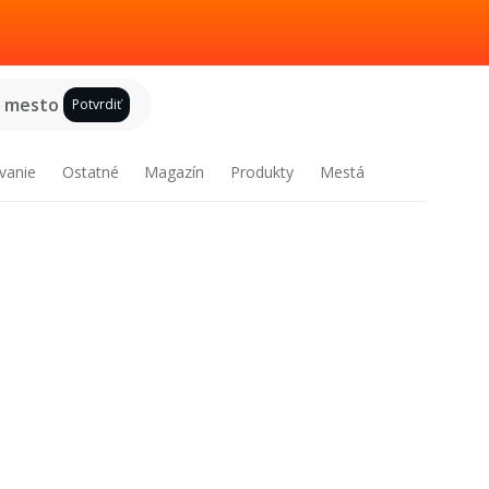
e mesto
Potvrdiť
vanie
Ostatné
Magazín
Produkty
Mestá