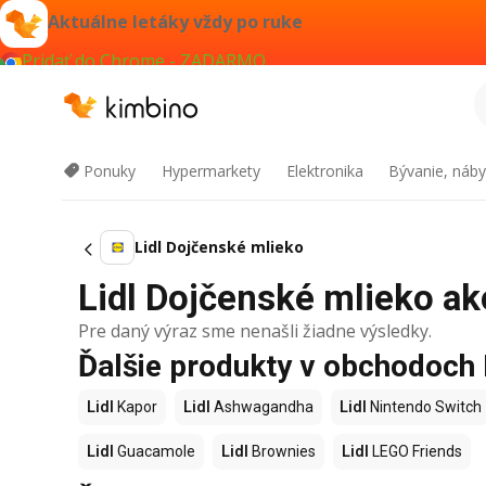
Aktuálne letáky vždy po ruke
Pridať do Chrome - ZADARMO
Ponuky
Hypermarkety
Elektronika
Bývanie, náby
Lidl Dojčenské mlieko
Lidl Dojčenské mlieko akc
Pre daný výraz sme nenašli žiadne výsledky.
Ďalšie produkty v obchodoch 
Lidl
Kapor
Lidl
Ashwagandha
Lidl
Nintendo Switch
Lidl
Guacamole
Lidl
Brownies
Lidl
LEGO Friends