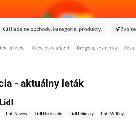
Hľadajte obchody, kategórie, produkty...
Zvoľt
tok, záhrada
Odev, obuv a šport
Drogéria, kozmetika
Cesto
ia - aktuálny leták
Lidl
Lidl
Noviny
Lidl
Hurmikaki
Lidl
Polievky
Lidl
Muffiny