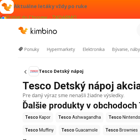
Aktuálne letáky vždy po ruke
Pridať do Chrome - ZADARMO
Ponuky
Hypermarkety
Elektronika
Bývanie, náby
Tesco Detský nápoj
Tesco Detský nápoj akcia
Pre daný výraz sme nenašli žiadne výsledky.
Ďalšie produkty v obchodoch
Tesco
Kapor
Tesco
Ashwagandha
Tesco
Nintendo
Tesco
Muffiny
Tesco
Guacamole
Tesco
Brownies