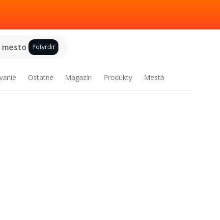
e mesto
Potvrdiť
vanie
Ostatné
Magazín
Produkty
Mestá