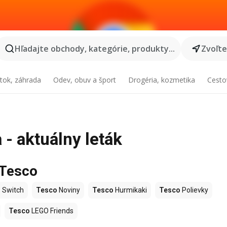
Hľadajte obchody, kategórie, produkty...
Zvoľt
tok, záhrada
Odev, obuv a šport
Drogéria, kozmetika
Cesto
 - aktuálny leták
 Tesco
 Switch
Tesco
Noviny
Tesco
Hurmikaki
Tesco
Polievky
Tesco
LEGO Friends