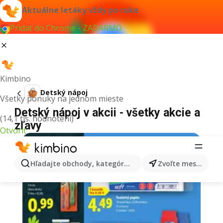
Aktuálne letáky vždy po ruke
Pridať do Chrome - ZADARMO
Kimbino
Detský nápoj
Všetky ponuky na jednom mieste
Detský nápoj v akcii - všetky akcie a
(14,1 tis. hodnotení)
zľavy
Otvoriť
Hľadajte obchody, kategórie, produkty...
Zvoľte mesto