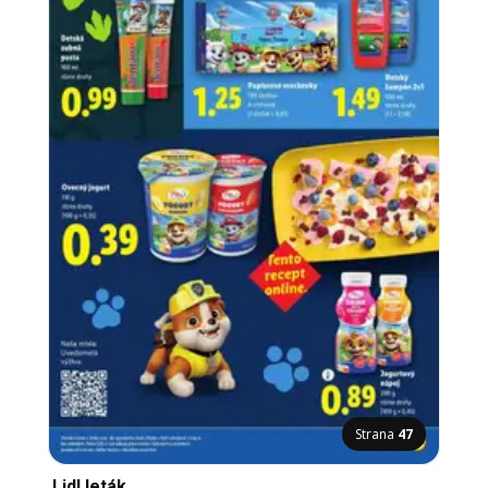
Strana
47
Lidl leták