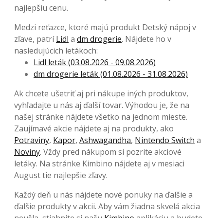
najlepšiu cenu.
Medzi reťazce, ktoré majú produkt Detský nápoj v
zľave, patrí
Lidl
a
dm drogerie
. Nájdete ho v
nasledujúcich letákoch:
Lidl leták (03.08.2026 - 09.08.2026)
dm drogerie leták (01.08.2026 - 31.08.2026)
Ak chcete ušetriť aj pri nákupe iných produktov,
vyhľadajte u nás aj ďalší tovar. Výhodou je, že na
našej stránke nájdete všetko na jednom mieste.
Zaujímavé akcie nájdete aj na produkty, ako
Potraviny
,
Kapor
,
Ashwagandha
,
Nintendo Switch
a
Noviny
. Vždy pred nákupom si pozrite akciové
letáky. Na stránke Kimbino nájdete aj v mesiaci
August tie najlepšie zľavy.
Každý deň u nás nájdete nové ponuky na ďalšie a
ďalšie produkty v akcii. Aby vám žiadna skvelá akcia