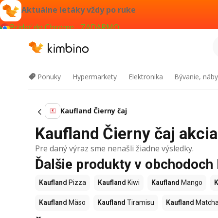
Aktuálne letáky vždy po ruke
Pridať do Chrome - ZADARMO
Ponuky
Hypermarkety
Elektronika
Bývanie, náby
Kaufland Čierny čaj
Kaufland Čierny čaj akcia
Pre daný výraz sme nenašli žiadne výsledky.
Ďalšie produkty v obchodoch
Kaufland
Pizza
Kaufland
Kiwi
Kaufland
Mango
K
Kaufland
Mäso
Kaufland
Tiramisu
Kaufland
Match