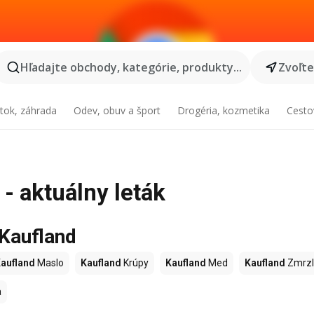
Hľadajte obchody, kategórie, produkty...
Zvoľt
tok, záhrada
Odev, obuv a šport
Drogéria, kozmetika
Cesto
 - aktuálny leták
 Kaufland
aufland
Maslo
Kaufland
Krúpy
Kaufland
Med
Kaufland
Zmrzl
a