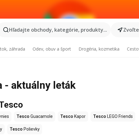
Hľadajte obchody, kategórie, produkty...
Zvoľt
tok, záhrada
Odev, obuv a šport
Drogéria, kozmetika
Cesto
 - aktuálny leták
 Tesco
nies
Tesco
Guacamole
Tesco
Kapor
Tesco
LEGO Friends
y
Tesco
Polievky