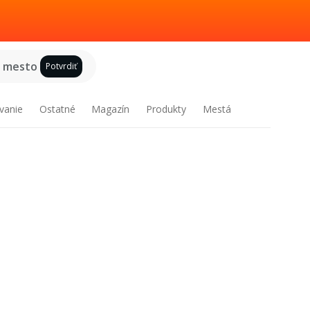
e mesto
Potvrdiť
vanie
Ostatné
Magazín
Produkty
Mestá