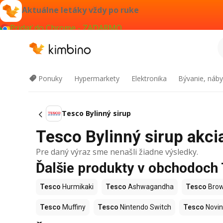
Aktuálne letáky vždy po ruke
Pridať do Chrome - ZADARMO
Ponuky
Hypermarkety
Elektronika
Bývanie, náby
Tesco Bylinný sirup
Tesco Bylinný sirup akcia
Pre daný výraz sme nenašli žiadne výsledky.
Ďalšie produkty v obchodoch
Tesco
Hurmikaki
Tesco
Ashwagandha
Tesco
Brow
Tesco
Muffiny
Tesco
Nintendo Switch
Tesco
Novin