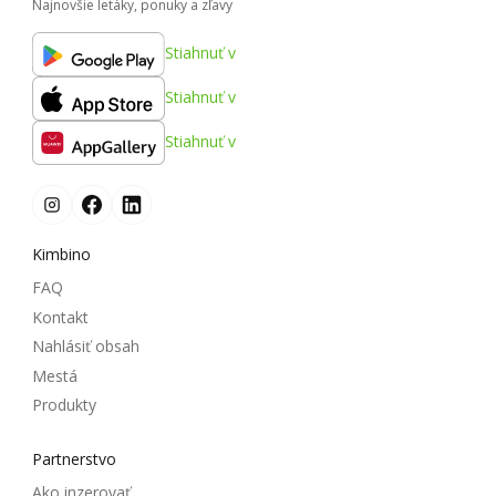
Najnovšie letáky, ponuky a zľavy
Stiahnuť v
Stiahnuť v
Stiahnuť v
Kimbino
FAQ
Kontakt
Nahlásiť obsah
Mestá
Produkty
Partnerstvo
Ako inzerovať