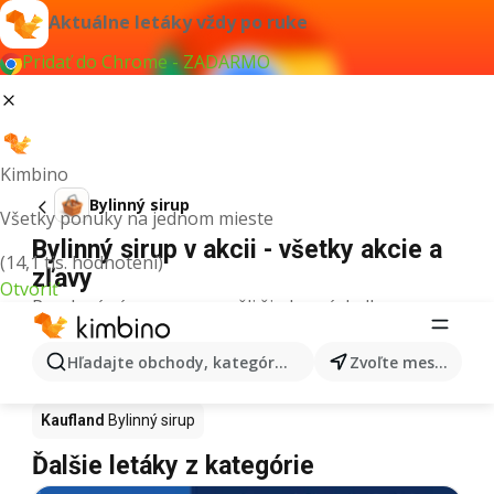
Aktuálne letáky vždy po ruke
Pridať do Chrome - ZADARMO
Kimbino
Bylinný sirup
Všetky ponuky na jednom mieste
Bylinný sirup v akcii - všetky akcie a
(14,1 tis. hodnotení)
zľavy
Otvoriť
Pre daný výraz sme nenašli žiadne výsledky.
Bylinný sirup v akcii - Kde kúpiť?
Hľadajte obchody, kategórie, produkty...
Zvoľte mesto
Tesco
Bylinný sirup
Lidl
Bylinný sirup
Kaufland
Bylinný sirup
Ďalšie letáky z kategórie