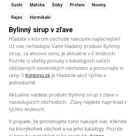
Sushi
Matcha
Šišky
Protein
Noviny
Rajec
Hurmikaki
Bylinný sirup v zľave
Hľadáte v ktorom obchode nakúpite najlacnejšie?
Už viac nehľadajte. Vami hľadaný produkt Bylinný
sirup, za akciovú cenu, je aktuálne v 0 letákoch.
Pozrite si všetky ponuky v katalógoch vašich
obľúbených slovenských obchodov a porovnajte si
ceny. S
Kimbino.sk
je hľadanie akcií rýchle a
jednoduché.
Aktuálne nájdete produkt Bylinný sirup v zľave v
nasledujúcich obchodoch: . Zľavy nájdete napríklad v
týchto letákoch:
V prípade, že potrebujete toho nakúpiť viac, kliknite
na ktorýkoľvek obchod a na jeho katalógy. Pozrite
si ponuku napríklad aj na produkty
Kapor
,