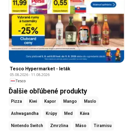
Tesco Hypermarket - leták
05.08.2026
-
11.08.2026
Tesco
Ďalšie obľúbené produkty
Pizza
Kiwi
Kapor
Mango
Maslo
Ashwagandha
Krúpy
Med
Káva
Nintendo Switch
Zmrzlina
Mäso
Tiramisu