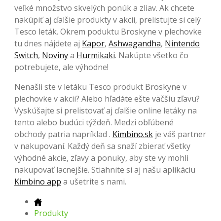
veľké množstvo skvelých ponúk a zliav. Ak chcete
nakúpiť aj ďalšie produkty v akcii, prelistujte si celý
Tesco leták. Okrem poduktu Broskyne v plechovke
tu dnes nájdete aj
Kapor
,
Ashwagandha
,
Nintendo
Switch
,
Noviny
a
Hurmikaki
. Nakúpte všetko čo
potrebujete, ale výhodne!
Nenašli ste v letáku Tesco produkt Broskyne v
plechovke v akcii? Alebo hľadáte ešte väčšiu zľavu?
Vyskúšajte si prelistovať aj ďalšie online letáky na
tento alebo budúci týždeň. Medzi obľúbené
obchody patria napríklad .
Kimbino.sk
je váš partner
v nakupovaní. Každý deň sa snaží zbierať všetky
výhodné akcie, zľavy a ponuky, aby ste vy mohli
nakupovať lacnejšie. Stiahnite si aj našu aplikáciu
Kimbino app
a ušetrite s nami.
Produkty