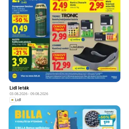
Lidl leták
03.08.2026
-
09.08.2026
Lidl