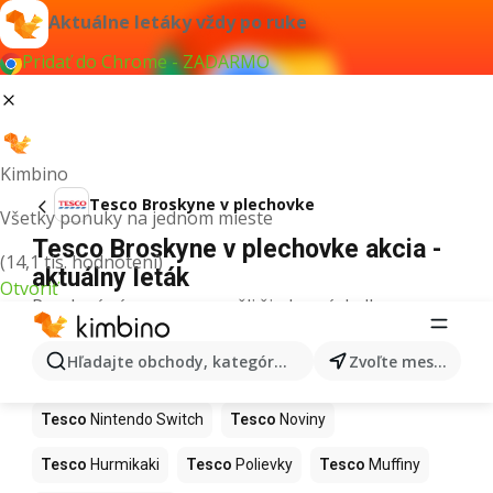
Aktuálne letáky vždy po ruke
Pridať do Chrome - ZADARMO
Kimbino
Tesco Broskyne v plechovke
Všetky ponuky na jednom mieste
Tesco Broskyne v plechovke akcia -
(14,1 tis. hodnotení)
aktuálny leták
Otvoriť
Pre daný výraz sme nenašli žiadne výsledky.
Ďalšie produkty v obchodoch Tesco
Hľadajte obchody, kategórie, produkty...
Zvoľte mesto
Tesco
Kapor
Tesco
Ashwagandha
Tesco
Nintendo Switch
Tesco
Noviny
Tesco
Hurmikaki
Tesco
Polievky
Tesco
Muffiny