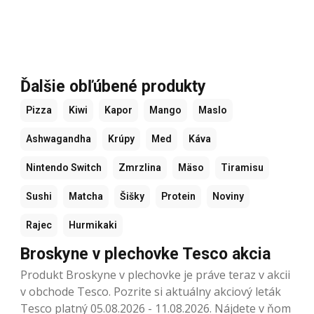
Ďalšie obľúbené produkty
Pizza
Kiwi
Kapor
Mango
Maslo
Ashwagandha
Krúpy
Med
Káva
Nintendo Switch
Zmrzlina
Mäso
Tiramisu
Sushi
Matcha
Šišky
Protein
Noviny
Rajec
Hurmikaki
Broskyne v plechovke Tesco akcia
Produkt Broskyne v plechovke je práve teraz v akcii
v obchode Tesco. Pozrite si aktuálny akciový leták
Tesco platný 05.08.2026 - 11.08.2026. Nájdete v ňom