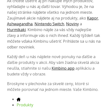
Ak chcete ušetriť aj pri nákupe iných produktov,
vyhľadajte u nás aj ďalší tovar. Výhodou je, že na
našej stránke nájdete všetko na jednom mieste.
Zaujímavé akcie nájdete aj na produkty, ako
Kapor
,
Ashwagandha
,
Nintendo Switch
,
Noviny
a
Hurmikaki
. Kimbino nájde za vás vždy najlepšie
zľavy a informuje vás o nich ihneď. Každý týždeň tak
môžete vďaka Kimbinu ušetriť. Prihláste sa u nás na
odber noviniek.
Každý deň u nás nájdete nové ponuky na ďalšie a
ďalšie produkty v akcii. Aby vám žiadna skvelá akcia
neušla, stiahnite si našu
Kimbino app
aplikáciu a
budete vždy v obraze.
Broskyne v plechovke za skvelé ceny, ktoré si
môžete porovnať na jednom mieste. Vaše Kimbino.
Produkty