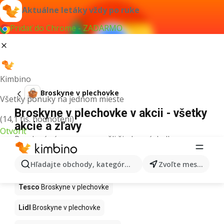
Aktuálne letáky vždy po ruke
Pridať do Chrome - ZADARMO
Kimbino
Broskyne v plechovke
Všetky ponuky na jednom mieste
Broskyne v plechovke v akcii - všetky
(14,1 tis. hodnotení)
akcie a zľavy
Otvoriť
Pre daný výraz sme nenašli žiadne výsledky.
Broskyne v plechovke v akcii - Kde
Hľadajte obchody, kategórie, produkty...
Zvoľte mesto
kúpiť?
Tesco
Broskyne v plechovke
Lidl
Broskyne v plechovke