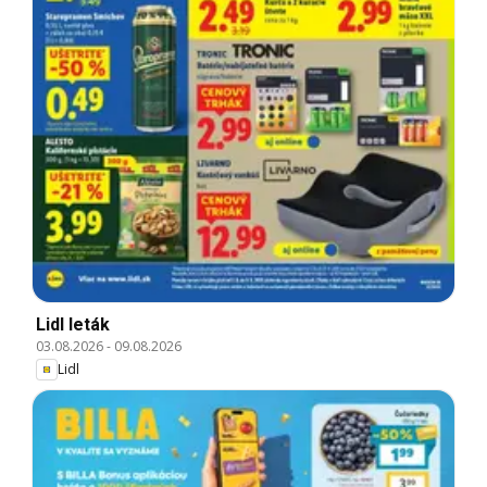
Lidl leták
03.08.2026
-
09.08.2026
Lidl