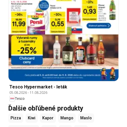
Tesco Hypermarket - leták
05.08.2026
-
11.08.2026
Tesco
Ďalšie obľúbené produkty
Pizza
Kiwi
Kapor
Mango
Maslo