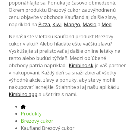
poponáhľajte sa. Ponuka je časovo obmedzená.
Okrem produktu Brezový cukor za zvýhodnenú
cenu objavíte v obchode Kaufland aj ďalšie zľavy,
napríklad na
Pizza
,
Kiwi
,
Mango
,
Maslo
a
Med
.
Nenašli ste v letáku Kaufland produkt Brezový
cukor v akcii? Alebo hľadáte ešte väčšiu zľavu?
Vyskúšajte si prelistovať aj ďalšie online letáky na
tento alebo budúci týždeň. Medzi obľúbené
obchody patria napríklad .
Kimbino.sk
je váš partner
v nakupovaní. Každý deň sa snaží zbierať všetky
výhodné akcie, zľavy a ponuky, aby ste vy mohli
nakupovať lacnejšie. Stiahnite si aj našu aplikáciu
Kimbino app
a ušetrite s nami.
Produkty
Brezový cukor
Kaufland Brezový cukor