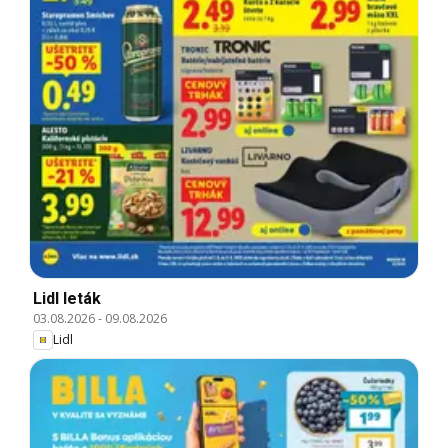
Lidl leták
03.08.2026
-
09.08.2026
Lidl