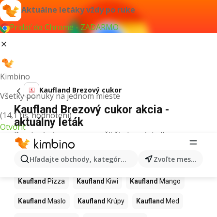
Aktuálne letáky vždy po ruke
Pridať do Chrome - ZADARMO
Kimbino
Kaufland Brezový cukor
Všetky ponuky na jednom mieste
Kaufland Brezový cukor akcia -
(14,1 tis. hodnotení)
aktuálny leták
Otvoriť
Pre daný výraz sme nenašli žiadne výsledky.
Ďalšie produkty v obchodoch
Hľadajte obchody, kategórie, produkty...
Zvoľte mesto
Kaufland
Kaufland
Pizza
Kaufland
Kiwi
Kaufland
Mango
Kaufland
Maslo
Kaufland
Krúpy
Kaufland
Med