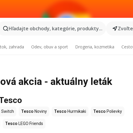
Hľadajte obchody, kategórie, produkty...
Zvoľt
tok, zahrada
Odev, obuv a sport
Drogeria, kozmetika
Cesto
vá akcia - aktuálny leták
 Tesco
 Switch
Tesco
Noviny
Tesco
Hurmikaki
Tesco
Polievky
Tesco
LEGO Friends