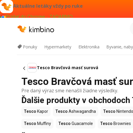
Aktuálne letáky vždy po ruke
Pridať do Chrome - ZADARMO
Ponuky
Hypermarkety
Elektronika
Byvanie, naby
Tesco Bravčová masť surová
Tesco Bravčová masť suro
Pre daný výraz sme nenašli žiadne výsledky.
Ďalšie produkty v obchodoch
Tesco
Kapor
Tesco
Ashwagandha
Tesco
Nintendo
Tesco
Muffiny
Tesco
Guacamole
Tesco
Brownies