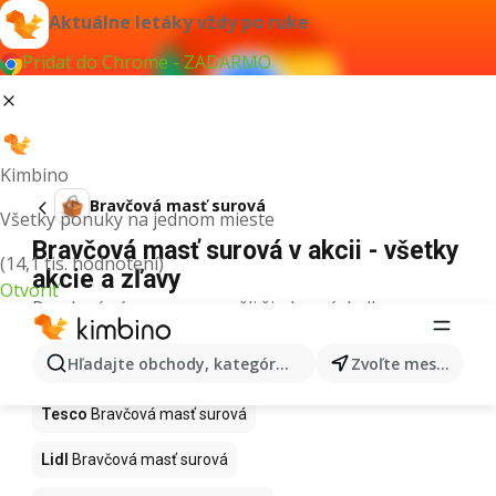
Aktuálne letáky vždy po ruke
Pridať do Chrome - ZADARMO
Kimbino
Bravčová masť surová
Všetky ponuky na jednom mieste
Bravčová masť surová v akcii - všetky
(14,1 tis. hodnotení)
akcie a zľavy
Otvoriť
Pre daný výraz sme nenašli žiadne výsledky.
Bravčová masť surová v akcii - Kde
Hľadajte obchody, kategórie, produkty...
Zvoľte mesto
kúpiť?
Tesco
Bravčová masť surová
Lidl
Bravčová masť surová