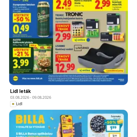
Lidl leták
03.08.2026
-
09.08.2026
Lidl