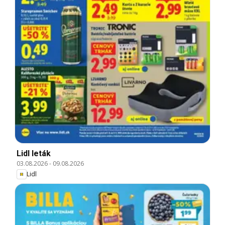
Lidl leták
03.08.2026
-
09.08.2026
Lidl