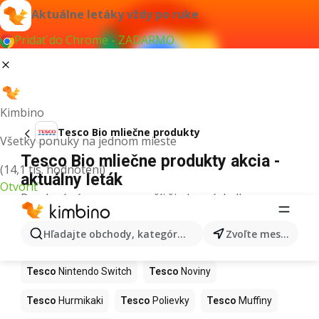
Aktuálne letáky vždy po ruke
Pridať do Chrome - ZADARMO
Kimbino
Tesco Bio mliečne produkty
Všetky ponuky na jednom mieste
Tesco Bio mliečne produkty akcia -
(14,1 tis. hodnotení)
aktuálny leták
Otvoriť
Pre daný výraz sme nenašli žiadne výsledky.
Ďalšie produkty v obchodoch Tesco
Hľadajte obchody, kategórie, produkty...
Zvoľte mesto
Tesco
Kapor
Tesco
Ashwagandha
Tesco
Nintendo Switch
Tesco
Noviny
Tesco
Hurmikaki
Tesco
Polievky
Tesco
Muffiny