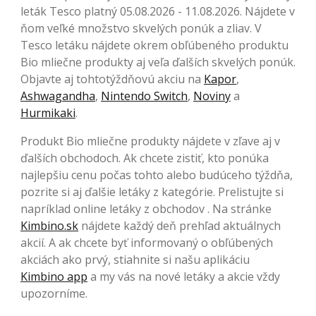
leták Tesco platný 05.08.2026 - 11.08.2026. Nájdete v
ňom veľké množstvo skvelých ponúk a zliav. V
Tesco letáku nájdete okrem obľúbeného produktu
Bio mliečne produkty aj veľa ďalších skvelých ponúk.
Objavte aj tohtotýždňovú akciu na
Kapor
,
Ashwagandha
,
Nintendo Switch
,
Noviny
a
Hurmikaki
.
Produkt Bio mliečne produkty nájdete v zľave aj v
ďalších obchodoch. Ak chcete zistiť, kto ponúka
najlepšiu cenu počas tohto alebo budúceho týždňa,
pozrite si aj ďalšie letáky z kategórie. Prelistujte si
napríklad online letáky z obchodov . Na stránke
Kimbino.sk
nájdete každý deň prehľad aktuálnych
akcií. A ak chcete byť informovaný o obľúbených
akciách ako prvý, stiahnite si našu aplikáciu
Kimbino app
a my vás na nové letáky a akcie vždy
upozorníme.