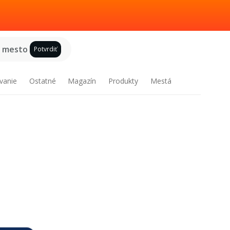
e mesto
Potvrdiť
vanie
Ostatné
Magazín
Produkty
Mestá