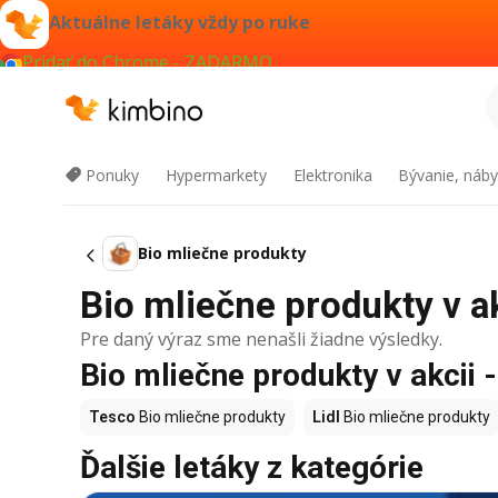
Aktuálne letáky vždy po ruke
Pridať do Chrome - ZADARMO
Ponuky
Hypermarkety
Elektronika
Bývanie, náby
Bio mliečne produkty
Bio mliečne produkty v ak
Pre daný výraz sme nenašli žiadne výsledky.
Bio mliečne produkty v akcii 
Tesco
Bio mliečne produkty
Lidl
Bio mliečne produkty
Ďalšie letáky z kategórie