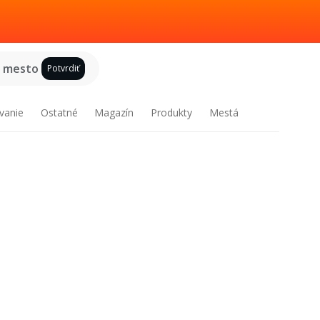
e mesto
Potvrdiť
vanie
Ostatné
Magazín
Produkty
Mestá