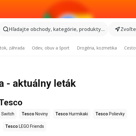
Hľadajte obchody, kategórie, produkty...
Zvoľt
tok, záhrada
Odev, obuv a šport
Drogéria, kozmetika
Cesto
 - aktuálny leták
 Tesco
 Switch
Tesco
Noviny
Tesco
Hurmikaki
Tesco
Polievky
Tesco
LEGO Friends