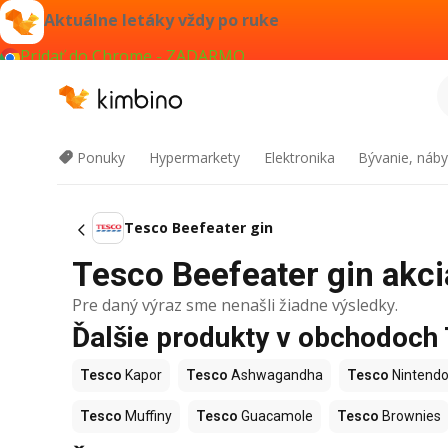
Aktuálne letáky vždy po ruke
Pridať do Chrome - ZADARMO
Ponuky
Hypermarkety
Elektronika
Bývanie, náby
Tesco Beefeater gin
Tesco Beefeater gin akcia
Pre daný výraz sme nenašli žiadne výsledky.
Ďalšie produkty v obchodoch
Tesco
Kapor
Tesco
Ashwagandha
Tesco
Nintendo
Tesco
Muffiny
Tesco
Guacamole
Tesco
Brownies