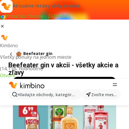
Aktuálne letáky vždy po ruke
Pridať do Chrome - ZADARMO
Kimbino
Beefeater gin
Všetky ponuky na jednom mieste
Beefeater gin v akcii - všetky akcie a
(14,1 tis. hodnotení)
zľavy
Otvoriť
Hľadajte obchody, kategórie, produkty...
Zvoľte mesto