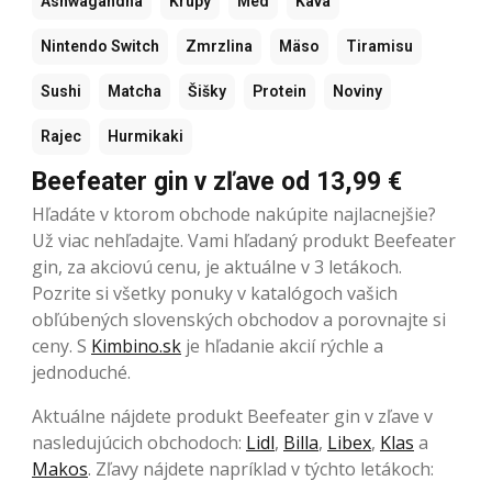
Ashwagandha
Krúpy
Med
Káva
Nintendo Switch
Zmrzlina
Mäso
Tiramisu
Sushi
Matcha
Šišky
Protein
Noviny
Rajec
Hurmikaki
Beefeater gin v zľave od 13,99 €
Hľadáte v ktorom obchode nakúpite najlacnejšie?
Už viac nehľadajte. Vami hľadaný produkt Beefeater
gin, za akciovú cenu, je aktuálne v 3 letákoch.
Pozrite si všetky ponuky v katalógoch vašich
obľúbených slovenských obchodov a porovnajte si
ceny. S
Kimbino.sk
je hľadanie akcií rýchle a
jednoduché.
Aktuálne nájdete produkt Beefeater gin v zľave v
nasledujúcich obchodoch:
Lidl
,
Billa
,
Libex
,
Klas
a
Makos
. Zľavy nájdete napríklad v týchto letákoch: