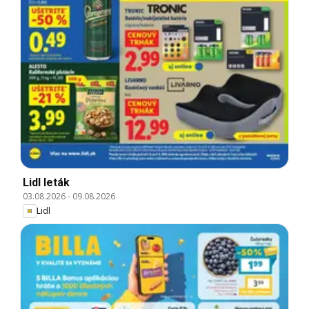
Lidl leták
03.08.2026
-
09.08.2026
Lidl