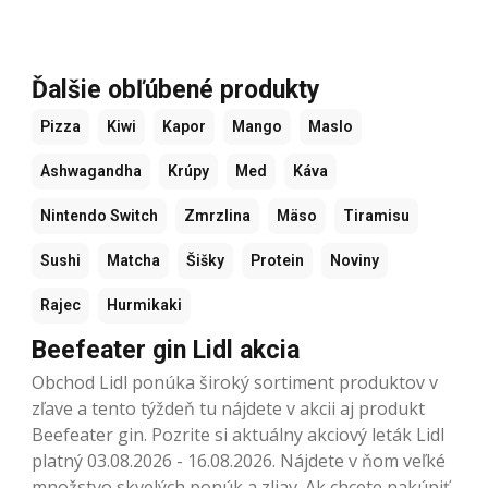
Ďalšie obľúbené produkty
Pizza
Kiwi
Kapor
Mango
Maslo
Ashwagandha
Krúpy
Med
Káva
Nintendo Switch
Zmrzlina
Mäso
Tiramisu
Sushi
Matcha
Šišky
Protein
Noviny
Rajec
Hurmikaki
Beefeater gin Lidl akcia
Obchod Lidl ponúka široký sortiment produktov v
zľave a tento týždeň tu nájdete v akcii aj produkt
Beefeater gin. Pozrite si aktuálny akciový leták Lidl
platný 03.08.2026 - 16.08.2026. Nájdete v ňom veľké
množstvo skvelých ponúk a zliav. Ak chcete nakúpiť