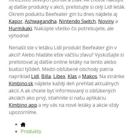
aj ďalšie produkty v akcii, prelistujte si celý Lidl leták.
Okrem poduktu Beefeater gin tu dnes nájdete aj
Kapor
,
Ashwagandha
,
Nintendo Switch
,
Noviny
a
Hurmikaki
. Nakúpte všetko čo potrebujete, ale
výhodne!
Nenašli ste v letáku Lidl produkt Beefeater gin v
akcii? Alebo hľadáte ešte väčšiu zľavu? Vyskúšajte si
prelistovať aj ďalšie online letáky na tento alebo
budúci týždeň. Medzi obľúbené obchody patria
napríklad
Lidl
,
Billa
,
Libex
,
Klas
a
Makos
. Na stránke
Kimbino.sk
nájdete každý deň prehľad aktuálnych
akcií. A ak chcete byť informovaný o obľúbených
akciách ako prvý, stiahnite si našu aplikáciu
Kimbino app
a my vás na nové letáky a akcie vždy
upozorníme.
Produkty