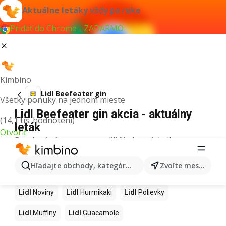
Aktuálne letáky vždy po ruke
Pridať do Chrome - ZADARMO
Kimbino
Lidl Beefeater gin
Všetky ponuky na jednom mieste
Lidl Beefeater gin akcia - aktuálny
(14,1 tis. hodnotení)
leták
Otvoriť
Pre daný výraz sme nenašli žiadne výsledky.
Ďalšie produkty v obchodoch Lidl
Hľadajte obchody, kategórie, produkty...
Zvoľte mesto
Lidl
Kapor
Lidl
Ashwagandha
Lidl
Nintendo Switch
Lidl
Noviny
Lidl
Hurmikaki
Lidl
Polievky
Lidl
Muffiny
Lidl
Guacamole