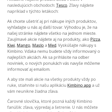
nasledujúcich obchodoch:
Tesco
. Zľavy nájdete
napríklad v týchto letákoch:
Ak chcete ušetriť aj pri nákupe iných produktov,
vyhľadajte u nás aj ďalší tovar. Výhodou je, že na
našej stránke nájdete všetko na jednom mieste.
Zaujímavé akcie nájdete aj na produkty, ako
Pizza
,
Kiwi
,
Mango
,
Maslo
a
Med
. Vyskúšajte nákupy s
Kimbino. Vďaka nemu budete vždy informovaný o
najlepších akciách. Ak sa prihlásite na odber
noviniek, o nových ponukách vás navyše môžeme
informovať aj emailom.
A aby ste mali akcie na všetky produkty vždy po
ruke, stiahnite si našu aplikáciu
Kimbino app
a už
vám neunikne žiadna zľava.
Čarovné slovíčka, ktoré pozná každý Kimbino
fanúšik: zľava, výpredaj a šetrenie. U nás môžete