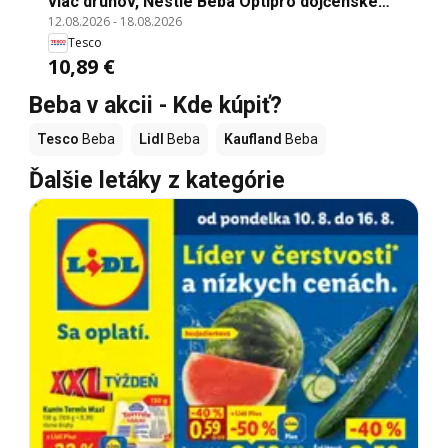
viac druhov, Nestlé Beba Optipro dojčenské
12.08.2026
-
18.08.2026
mlieko, 500 g
Tesco
10,89 €
Beba v akcii - Kde kúpiť?
Tesco
Beba
Lidl
Beba
Kaufland
Beba
Ďalšie letáky z kategórie