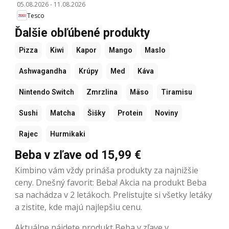
05.08.2026
-
11.08.2026
Tesco
Ďalšie obľúbené produkty
Pizza
Kiwi
Kapor
Mango
Maslo
Ashwagandha
Krúpy
Med
Káva
Nintendo Switch
Zmrzlina
Mäso
Tiramisu
Sushi
Matcha
Šišky
Protein
Noviny
Rajec
Hurmikaki
Beba v zľave od 15,99 €
Kimbino vám vždy prináša produkty za najnižšie
ceny. Dnešný favorit: Beba! Akcia na produkt Beba
sa nachádza v 2 letákoch. Prelistujte si všetky letáky
a zistite, kde majú najlepšiu cenu.
Aktuálne nájdete produkt Beba v zľave v