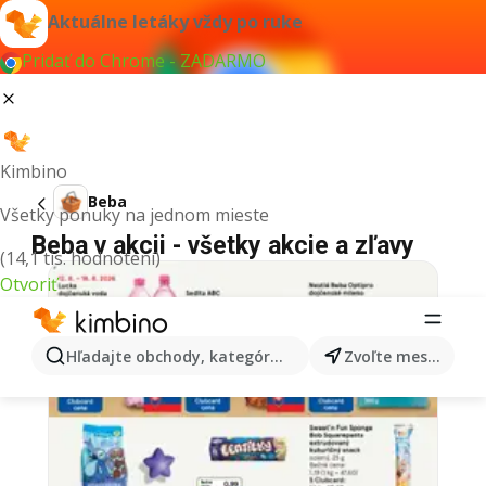
Aktuálne letáky vždy po ruke
Pridať do Chrome - ZADARMO
Kimbino
Beba
Všetky ponuky na jednom mieste
Beba v akcii - všetky akcie a zľavy
(14,1 tis. hodnotení)
Otvoriť
Hľadajte obchody, kategórie, produkty...
Zvoľte mesto