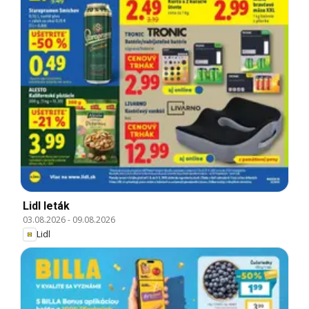
Lidl leták
03.08.2026
-
09.08.2026
Lidl