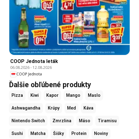
COOP Jednota leták
06.08.2026
-
12.08.2026
COOP Jednota
Ďalšie obľúbené produkty
Pizza
Kiwi
Kapor
Mango
Maslo
Ashwagandha
Krúpy
Med
Káva
Nintendo Switch
Zmrzlina
Mäso
Tiramisu
Sushi
Matcha
Šišky
Protein
Noviny