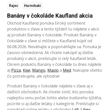
Rajec
Hurmikaki
Banány v čokoláde Kaufland akcia
Obchod Kaufland ponúka široký sortiment
produktov v zľave a tento týždeň tu nájdete v akcii
aj produkt Banány v čokoláde. Produkt Banány v
čokoláde v zľave si môžete v Kaufland kúpiť od
06.08.2026. Neváhajte a poponáhľajte sa. Ponuka je
časovo obmedzená. Ak chcete nakúpiť aj ďalšie
produkty v akcii, prelistujte si celý Kaufland leták.
Okrem poduktu Banány v čokoláde tu dnes nájdete
aj
Pizza
,
Kiwi
,
Mango
,
Maslo
a
Med
. Nakúpte všetko
čo potrebujete, ale výhodne!
Produkt Banány v čokoláde nájdete v zľave aj v
ďalších obchodoch. Ak chcete zistiť, kto ponúka
najlepšiu cenu počas tohto alebo budúceho týždňa,
pozrite si aj ďalšie letáky z kategórie. Prelistujte si
napríklad online letáky z obchodov
Lidl
,
Libex
,