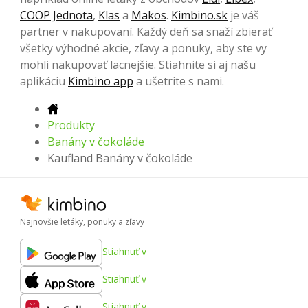
COOP Jednota
,
Klas
a
Makos
.
Kimbino.sk
je váš
partner v nakupovaní. Každý deň sa snaží zbierať
všetky výhodné akcie, zľavy a ponuky, aby ste vy
mohli nakupovať lacnejšie. Stiahnite si aj našu
aplikáciu
Kimbino app
a ušetrite s nami.
Produkty
Banány v čokoláde
Kaufland Banány v čokoláde
Najnovšie letáky, ponuky a zľavy
Stiahnuť v
Stiahnuť v
Stiahnuť v