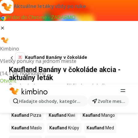
Aktuálne letáky vždy po ruke
Pridať do Chrome - ZADARMO
Kimbino
Kaufland Banány v čokoláde
Všetky ponuky na jednom mieste
Kaufland Banány v čokoláde akcia -
(14,1 tis. hodnotení)
aktuálny leták
Otvoriť
Pre daný výraz sme nenašli žiadne výsledky.
Ďalšie produkty v obchodoch
Hľadajte obchody, kategórie, produkty...
Zvoľte mesto
Kaufland
Kaufland
Pizza
Kaufland
Kiwi
Kaufland
Mango
Kaufland
Maslo
Kaufland
Krúpy
Kaufland
Med