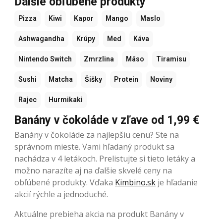
Ďalšie obľúbené produkty
Pizza
Kiwi
Kapor
Mango
Maslo
Ashwagandha
Krúpy
Med
Káva
Nintendo Switch
Zmrzlina
Mäso
Tiramisu
Sushi
Matcha
Šišky
Protein
Noviny
Rajec
Hurmikaki
Banány v čokoláde v zľave od 1,99 €
Banány v čokoláde za najlepšiu cenu? Ste na
správnom mieste. Vami hľadaný produkt sa
nachádza v 4 letákoch. Prelistujte si tieto letáky a
možno narazíte aj na ďalšie skvelé ceny na
obľúbené produkty. Vďaka
Kimbino.sk
je hľadanie
akcií rýchle a jednoduché.
Aktuálne prebieha akcia na produkt Banány v