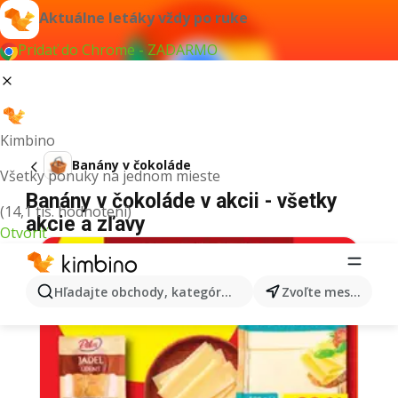
Aktuálne letáky vždy po ruke
Pridať do Chrome - ZADARMO
Kimbino
Banány v čokoláde
Všetky ponuky na jednom mieste
Banány v čokoláde v akcii - všetky
(14,1 tis. hodnotení)
akcie a zľavy
Otvoriť
Hľadajte obchody, kategórie, produkty...
Zvoľte mesto