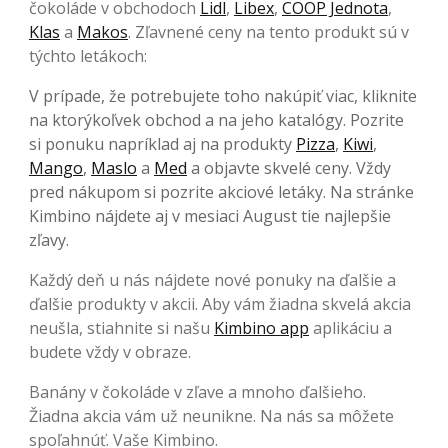
čokoláde v obchodoch
Lidl
,
Libex
,
COOP Jednota
,
Klas
a
Makos
. Zľavnené ceny na tento produkt sú v
týchto letákoch:
V prípade, že potrebujete toho nakúpiť viac, kliknite
na ktorýkoľvek obchod a na jeho katalógy. Pozrite
si ponuku napríklad aj na produkty
Pizza
,
Kiwi
,
Mango
,
Maslo
a
Med
a objavte skvelé ceny. Vždy
pred nákupom si pozrite akciové letáky. Na stránke
Kimbino nájdete aj v mesiaci August tie najlepšie
zľavy.
Každý deň u nás nájdete nové ponuky na ďalšie a
ďalšie produkty v akcii. Aby vám žiadna skvelá akcia
neušla, stiahnite si našu
Kimbino app
aplikáciu a
budete vždy v obraze.
Banány v čokoláde v zľave a mnoho ďalšieho.
Žiadna akcia vám už neunikne. Na nás sa môžete
spoľahnúť. Vaše Kimbino.