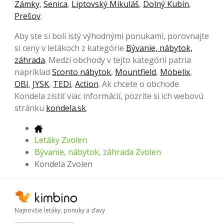
Zámky
,
Senica
,
Liptovský Mikuláš
,
Dolný Kubín
,
Prešov
.
Aby ste si boli istý výhodnými ponukami, porovnajte
si ceny v letákoch z kategórie
Bývanie, nábytok,
záhrada
. Medzi obchody v tejto kategórii patria
napríklad
Sconto nábytok
,
Mountfield
,
Möbelix
,
OBI
,
JYSK
,
TEDi
,
Action
. Ak chcete o obchode
Kondela zistiť viac informácií, pozrite si ich webovú
stránku
kondela.sk
.
Letáky Zvolen
Bývanie, nábytok, záhrada Zvolen
Kondela Zvolen
Najnovšie letáky, ponuky a zľavy