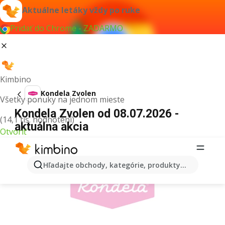
Aktuálne letáky vždy po ruke
Pridať do Chrome - ZADARMO
Kimbino
Kondela Zvolen
Všetky ponuky na jednom mieste
Kondela Zvolen od 08.07.2026 -
(14,1 tis. hodnotení)
aktuálna akcia
Otvoriť
REKLAMA
Hľadajte obchody, kategórie, produkty...