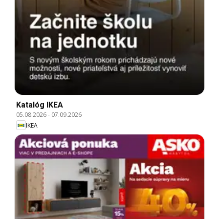
Katalóg IKEA
05.08.2026
-
07.09.2026
IKEA