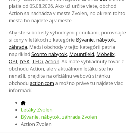
platia od 05.08.2026. Ako už určite viete, obchod
Action sa nachádza v meste Zvolen, no okrem tohto
mesta ho nájdete aj v meste .
Aby ste si boli istý výhodnými ponukami, porovnajte
si ceny v letákoch z kategórie
Bývanie, nábytok,
záhrada
. Medzi obchody v tejto kategórii patria
napríklad
Sconto nábytok
,
Mountfield
,
Möbelix
,
OBI
,
JYSK
,
TEDi
,
Action
. Ak máte vyhliadnutý tovar z
obchodu Action, ale v aktuálnom letáku ste ho
nenašli, prejdite na oficiálnu webovú stránku
obchodu
action.com
a možno práve tu nájdete viac
informácií.
Letáky Zvolen
Bývanie, nábytok, záhrada Zvolen
Action Zvolen