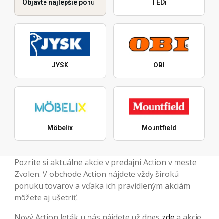
Objavte najlepšie ponuky
TEDi
JYSK
OBI
Möbelix
Mountfield
Pozrite si aktuálne akcie v predajni Action v meste
Zvolen. V obchode Action nájdete vždy širokú
ponuku tovarov a vďaka ich pravidleným akciám
môžete aj ušetriť.
Nový Action leták u nás nájdete už dnes
zde
a akcie