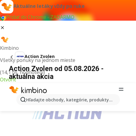
Aktuálne letáky vždy po ruke
Pridať do Chrome - ZADARMO
Kimbino
Action Zvolen
Všetky ponuky na jednom mieste
Action Zvolen od 05.08.2026 -
(14,1 tis. hodnotení)
aktuálna akcia
Otvoriť
REKLAMA
Hľadajte obchody, kategórie, produkty...