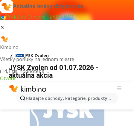
Aktuálne letáky vždy po ruke
Pridať do Chrome - ZADARMO
Kimbino
JYSK Zvolen
Všetky ponuky na jednom mieste
JYSK Zvolen od 01.07.2026 -
(14,1 tis. hodnotení)
aktuálna akcia
Otvoriť
REKLAMA
Hľadajte obchody, kategórie, produkty...