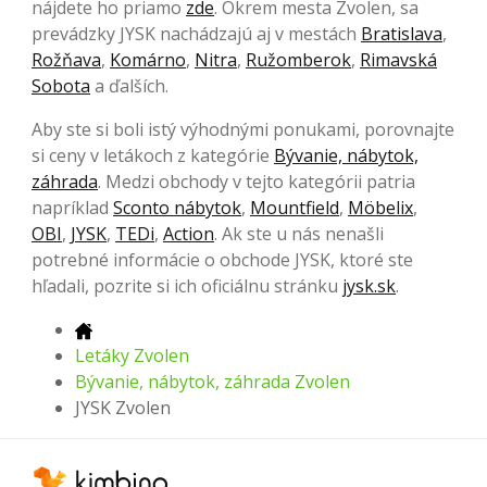
nájdete ho priamo
zde
. Okrem mesta Zvolen, sa
prevádzky JYSK nachádzajú aj v mestách
Bratislava
,
Rožňava
,
Komárno
,
Nitra
,
Ružomberok
,
Rimavská
Sobota
a ďalších.
Aby ste si boli istý výhodnými ponukami, porovnajte
si ceny v letákoch z kategórie
Bývanie, nábytok,
záhrada
. Medzi obchody v tejto kategórii patria
napríklad
Sconto nábytok
,
Mountfield
,
Möbelix
,
OBI
,
JYSK
,
TEDi
,
Action
. Ak ste u nás nenašli
potrebné informácie o obchode JYSK, ktoré ste
hľadali, pozrite si ich oficiálnu stránku
jysk.sk
.
Letáky Zvolen
Bývanie, nábytok, záhrada Zvolen
JYSK Zvolen