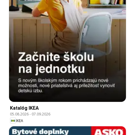
Katalóg IKEA
05.08.2026
-
07.09.2026
IKEA