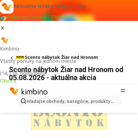
Aktuálne letáky vždy po ruke
Pridať do Chrome - ZADARMO
Kimbino
Sconto nábytok Žiar nad Hronom
Všetky ponuky na jednom mieste
Sconto nábytok Žiar nad Hronom od
(14,1 tis. hodnotení)
05.08.2026 - aktuálna akcia
Otvoriť
REKLAMA
Hľadajte obchody, kategórie, produkty...