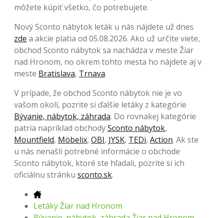
môžete kúpiť všetko, čo potrebujete.
Nový Sconto nábytok leták u nás nájdete už dnes
zde
a akcie platia od 05.08.2026. Ako už určite viete,
obchod Sconto nábytok sa nachádza v meste Žiar
nad Hronom, no okrem tohto mesta ho nájdete aj v
meste
Bratislava
,
Trnava
.
V prípade, že obchod Sconto nábytok nie je vo
vašom okolí, pozrite si ďalšie letáky z kategórie
Bývanie, nábytok, záhrada
. Do rovnakej kategórie
patria napríklad obchody
Sconto nábytok
,
Mountfield
,
Möbelix
,
OBI
,
JYSK
,
TEDi
,
Action
. Ak ste
u nás nenašli potrebné informácie o obchode
Sconto nábytok, ktoré ste hľadali, pozrite si ich
oficiálnu stránku
sconto.sk
.
Letáky Žiar nad Hronom
Bývanie, nábytok, záhrada Žiar nad Hronom