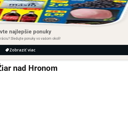
vte najlepšie ponuky
iráciu? Sledujte ponuky vo vašom okolí!
Zobraziť viac
iar nad Hronom