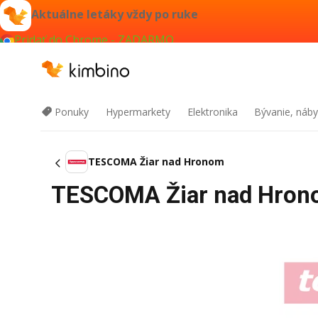
Aktuálne letáky vždy po ruke
Pridať do Chrome - ZADARMO
Ponuky
Hypermarkety
Elektronika
Bývanie, náby
TESCOMA Žiar nad Hronom
TESCOMA Žiar nad Hronom