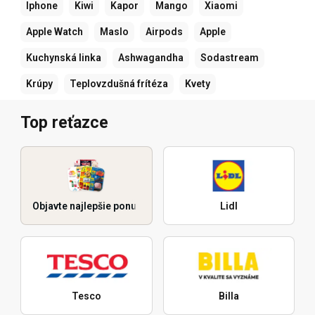
Iphone
Kiwi
Kapor
Mango
Xiaomi
Apple Watch
Maslo
Airpods
Apple
Kuchynská linka
Ashwagandha
Sodastream
Krúpy
Teplovzdušná frítéza
Kvety
Top reťazce
Objavte najlepšie ponuky
Lidl
Tesco
Billa