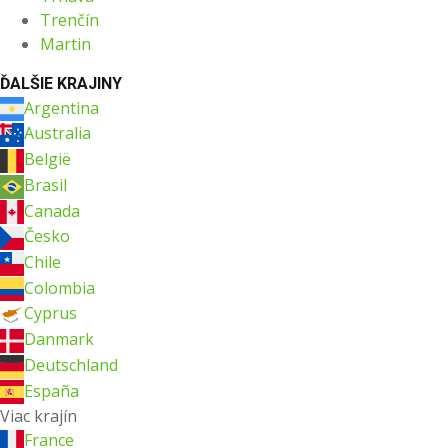
Trenčín
Martin
ĎALŠIE KRAJINY
Argentina
Australia
België
Brasil
Canada
Česko
Chile
Colombia
Cyprus
Danmark
Deutschland
España
Viac krajín
France