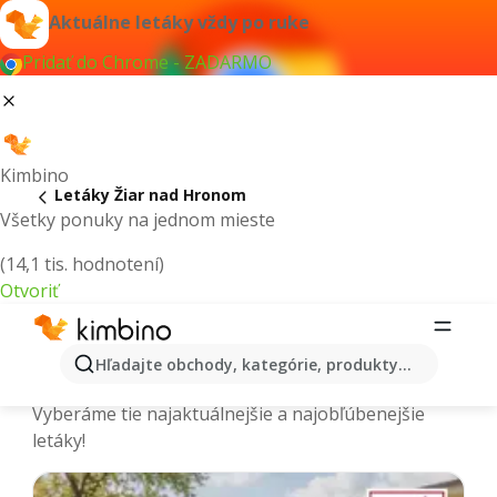
Aktuálne letáky vždy po ruke
Pridať do Chrome - ZADARMO
Kimbino
Letáky Žiar nad Hronom
Všetky ponuky na jednom mieste
(14,1 tis. hodnotení)
Otvoriť
Žiar nad Hronom - Aktuálne letáky a
Hľadajte obchody, kategórie, produkty...
katalógy
Vyberáme tie najaktuálnejšie a najobľúbenejšie
letáky!