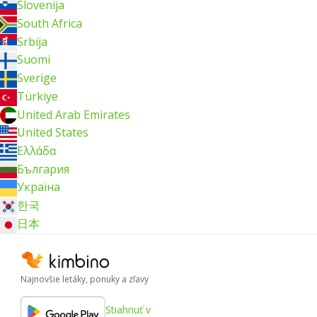
Slovenija
South Africa
Srbija
Suomi
Sverige
Türkiye
United Arab Emirates
United States
Ελλάδα
България
Україна
한국
日本
Najnovšie letáky, ponuky a zľavy
Stiahnuť v