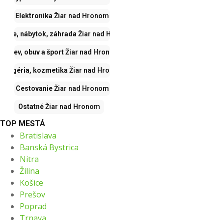
Elektronika
Žiar nad Hronom
vanie, nábytok, záhrada
Žiar nad Hronom
Odev, obuv a šport
Žiar nad Hronom
Drogéria, kozmetika
Žiar nad Hronom
Cestovanie
Žiar nad Hronom
Ostatné
Žiar nad Hronom
TOP MESTÁ
Bratislava
Banská Bystrica
Nitra
Žilina
Košice
Prešov
Poprad
Trnava