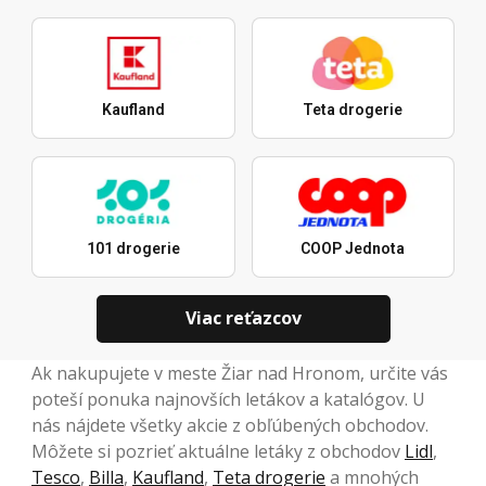
Kaufland
Teta drogerie
101 drogerie
COOP Jednota
Viac reťazcov
Ak nakupujete v meste Žiar nad Hronom, určite vás
poteší ponuka najnovších letákov a katalógov. U
nás nájdete všetky akcie z obľúbených obchodov.
Môžete si pozrieť aktuálne letáky z obchodov
Lidl
,
Tesco
,
Billa
,
Kaufland
,
Teta drogerie
a mnohých