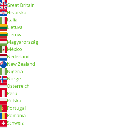
Great Britain
Hrvatska
Italia
Lietuva
Lietuva
Magyarország
México
Nederland
New Zealand
Nigeria
Norge
Österreich
Perú
Polska
Portugal
România
Schweiz