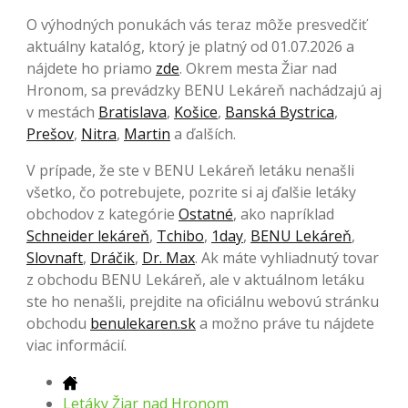
O výhodných ponukách vás teraz môže presvedčiť
aktuálny katalóg, ktorý je platný od 01.07.2026 a
nájdete ho priamo
zde
. Okrem mesta Žiar nad
Hronom, sa prevádzky BENU Lekáreň nachádzajú aj
v mestách
Bratislava
,
Košice
,
Banská Bystrica
,
Prešov
,
Nitra
,
Martin
a ďalších.
V prípade, že ste v BENU Lekáreň letáku nenašli
všetko, čo potrebujete, pozrite si aj ďalšie letáky
obchodov z kategórie
Ostatné
, ako napríklad
Schneider lekáreň
,
Tchibo
,
1day
,
BENU Lekáreň
,
Slovnaft
,
Dráčik
,
Dr. Max
. Ak máte vyhliadnutý tovar
z obchodu BENU Lekáreň, ale v aktuálnom letáku
ste ho nenašli, prejdite na oficiálnu webovú stránku
obchodu
benulekaren.sk
a možno práve tu nájdete
viac informácií.
Letáky Žiar nad Hronom