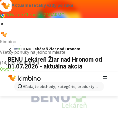
Aktuálne letáky vždy po ruke
Pridať do Chrome - ZADARMO
Kimbino
BENU Lekáreň Žiar nad Hronom
Všetky ponuky na jednom mieste
BENU Lekáreň Žiar nad Hronom od
(14,1 tis. hodnotení)
01.07.2026 - aktuálna akcia
Otvoriť
REKLAMA
Hľadajte obchody, kategórie, produkty...