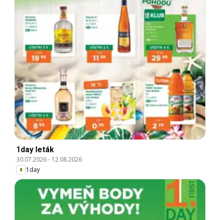
1day leták
30.07.2026
-
12.08.2026
1day