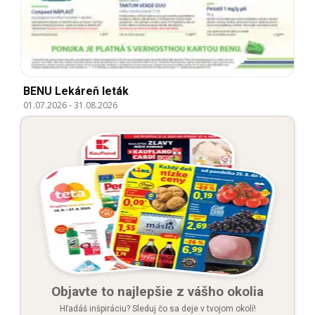
BENU Lekáreň leták
01.07.2026
-
31.08.2026
Objavte to najlepšie z vášho okolia
Hľadáš inšpiráciu? Sleduj čo sa deje v tvojom okolí!