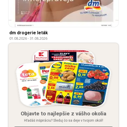
dm drogerie leták
01.08.2026
-
31.08.2026
Objavte to najlepšie z vášho okolia
Hľadáš inšpiráciu? Sleduj čo sa deje v tvojom okolí!