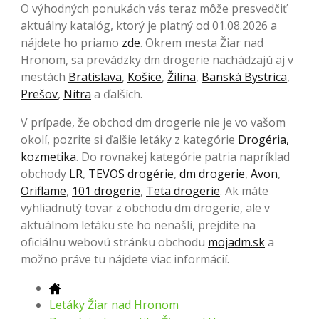
O výhodných ponukách vás teraz môže presvedčiť
aktuálny katalóg, ktorý je platný od 01.08.2026 a
nájdete ho priamo
zde
. Okrem mesta Žiar nad
Hronom, sa prevádzky dm drogerie nachádzajú aj v
mestách
Bratislava
,
Košice
,
Žilina
,
Banská Bystrica
,
Prešov
,
Nitra
a ďalších.
V prípade, že obchod dm drogerie nie je vo vašom
okolí, pozrite si ďalšie letáky z kategórie
Drogéria,
kozmetika
. Do rovnakej kategórie patria napríklad
obchody
LR
,
TEVOS drogérie
,
dm drogerie
,
Avon
,
Oriflame
,
101 drogerie
,
Teta drogerie
. Ak máte
vyhliadnutý tovar z obchodu dm drogerie, ale v
aktuálnom letáku ste ho nenašli, prejdite na
oficiálnu webovú stránku obchodu
mojadm.sk
a
možno práve tu nájdete viac informácií.
Letáky Žiar nad Hronom