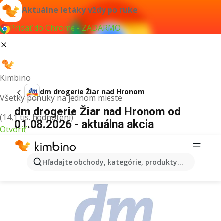
Aktuálne letáky vždy po ruke
Pridať do Chrome - ZADARMO
Kimbino
dm drogerie Žiar nad Hronom
Všetky ponuky na jednom mieste
dm drogerie Žiar nad Hronom od
(14,1 tis. hodnotení)
01.08.2026 - aktuálna akcia
Otvoriť
REKLAMA
Hľadajte obchody, kategórie, produkty...