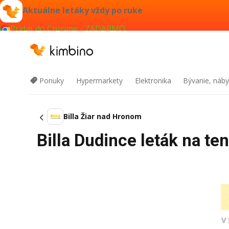
Aktuálne letáky vždy po ruke
Pridať do Chrome - ZADARMO
Ponuky
Hypermarkety
Elektronika
Bývanie, náby
Billa Žiar nad Hronom
Billa Dudince leták na t