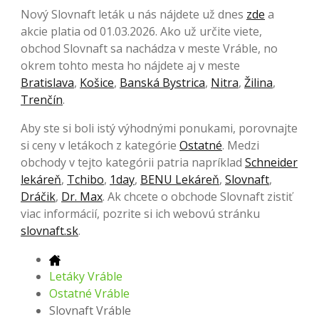
Nový Slovnaft leták u nás nájdete už dnes
zde
a
akcie platia od 01.03.2026. Ako už určite viete,
obchod Slovnaft sa nachádza v meste Vráble, no
okrem tohto mesta ho nájdete aj v meste
Bratislava
,
Košice
,
Banská Bystrica
,
Nitra
,
Žilina
,
Trenčín
.
Aby ste si boli istý výhodnými ponukami, porovnajte
si ceny v letákoch z kategórie
Ostatné
. Medzi
obchody v tejto kategórii patria napríklad
Schneider
lekáreň
,
Tchibo
,
1day
,
BENU Lekáreň
,
Slovnaft
,
Dráčik
,
Dr. Max
. Ak chcete o obchode Slovnaft zistiť
viac informácií, pozrite si ich webovú stránku
slovnaft.sk
.
Letáky Vráble
Ostatné Vráble
Slovnaft Vráble