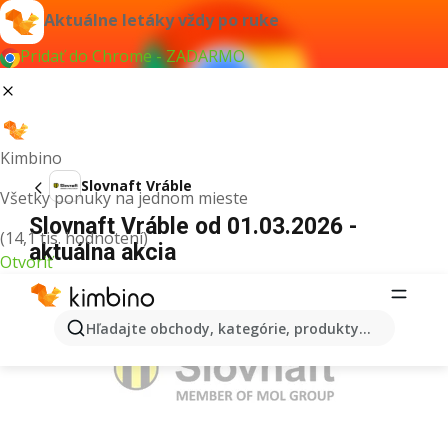
Aktuálne letáky vždy po ruke
Pridať do Chrome - ZADARMO
Kimbino
Slovnaft Vráble
Všetky ponuky na jednom mieste
Slovnaft Vráble od 01.03.2026 -
(14,1 tis. hodnotení)
aktuálna akcia
Otvoriť
REKLAMA
Hľadajte obchody, kategórie, produkty...