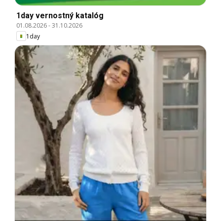
1day vernostný katalóg
01.08.2026
-
31.10.2026
1day