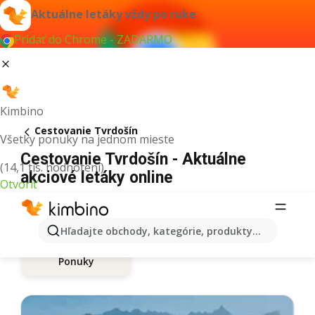
Aktuálne letáky vždy po ruke
Pridať do Chrome - ZADARMO
Kimbino
Cestovanie Tvrdošín
Všetky ponuky na jednom mieste
Cestovanie Tvrdošín - Aktuálne
(14,1 tis. hodnotení)
akciové letáky online
Otvoriť
Hľadajte obchody, kategórie, produkty...
Ponuky