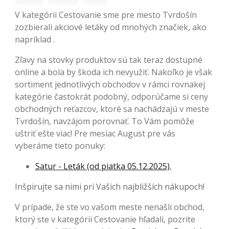
V kategórii Cestovanie sme pre mesto Tvrdošín
zozbierali akciové letáky od mnohých značiek, ako
napríklad .
Zľavy na stovky produktov sú tak teraz dostupné
online a bola by škoda ich nevyužiť. Nakoľko je však
sortiment jednotlivých obchodov v rámci rovnakej
kategórie častokrát podobný, odporúčame si ceny
obchodných reťazcov, ktoré sa nachádzajú v meste
Tvrdošín, navzájom porovnať. To Vám pomôže
uštriť ešte viac! Pre mesiac August pre vás
vyberáme tieto ponuky:
Satur - Leták (od piatka 05.12.2025)
,
Inšpirujte sa nimi pri Vašich najbližších nákupoch!
V prípade, že ste vo vašom meste nenašli obchod,
ktorý ste v kategórii Cestovanie hľadali, pozrite