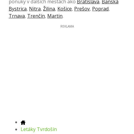
ponuky v ďalších mestách ako
Bratislava
,
Banská
Bystrica
,
Nitra
,
Žilina
,
Košice
,
Prešov
,
Poprad
,
Trnava
,
Trenčín
,
Martin
.
REKLAMA
Letáky Tvrdošín