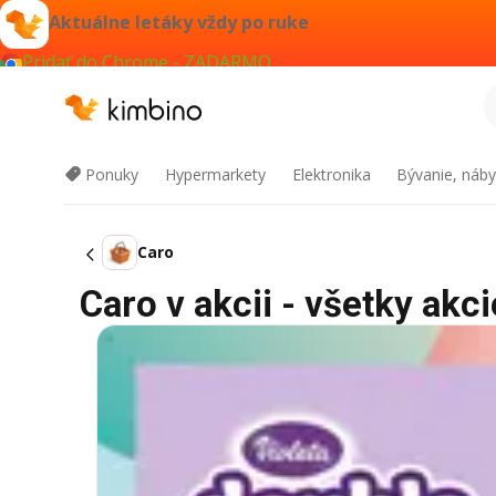
Aktuálne letáky vždy po ruke
Pridať do Chrome - ZADARMO
Ponuky
Hypermarkety
Elektronika
Bývanie, náby
Caro
Caro v akcii - všetky akci