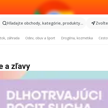
Hľadajte obchody, kategórie, produkty...
Zvoľt
tok, záhrada
Odev, obuv a šport
Drogéria, kozmetika
Cesto
e a zľavy