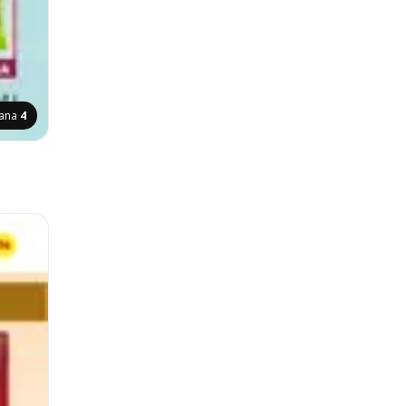
rana
4