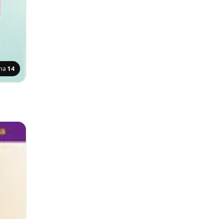
ana
14