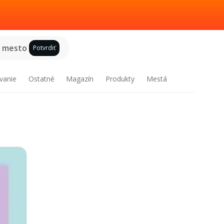
e mesto
Potvrdiť
vanie
Ostatné
Magazín
Produkty
Mestá