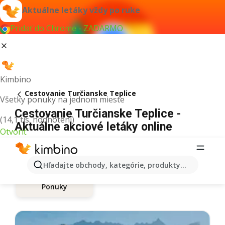
Aktuálne letáky vždy po ruke
Pridať do Chrome - ZADARMO
Kimbino
Cestovanie Turčianske Teplice
Všetky ponuky na jednom mieste
Cestovanie Turčianske Teplice -
(14,1 tis. hodnotení)
Aktuálne akciové letáky online
Otvoriť
Hľadajte obchody, kategórie, produkty...
Ponuky