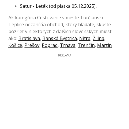
Satur - Leták (od piatka 05.12.2025)
,
Ak kategória Cestovanie v meste Turčianske
Teplice nezahŕňa obchod, ktorý hľadáte, skúste
pozrieť v niektorých z ďalších slovenských miest
ako:
Bratislava
,
Banská Bystrica
,
Nitra
,
Žilina
,
Košice
,
Prešov
,
Poprad
,
Trnava
,
Trenčín
,
Martin
.
REKLAMA