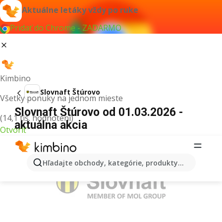
Aktuálne letáky vždy po ruke
Pridať do Chrome - ZADARMO
Kimbino
Slovnaft Štúrovo
Všetky ponuky na jednom mieste
Slovnaft Štúrovo od 01.03.2026 -
(14,1 tis. hodnotení)
aktuálna akcia
Otvoriť
REKLAMA
Hľadajte obchody, kategórie, produkty...