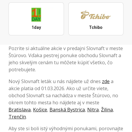
1day
Tchibo
Pozrite si aktuálne akcie v predajni Slovnaft v meste
Štúrovo. Vďaka pestrej ponuke obchodu Slovnaft a
jeho skvelým cenám tu môžete kúpiť všetko, čo
potrebujete.
Nový Slovnaft leták u nás nájdete už dnes
zde
a
akcie platia od 01.03.2026. Ako už určite viete,
obchod Slovnaft sa nachádza v meste Štúrovo, no
okrem tohto mesta ho nájdete aj v meste
Bratislava
,
Košice
,
Banská Bystrica
,
Nitra
,
Žilina
,
Trenčín
.
Aby ste si boli istý výhodnými ponukami, porovnajte