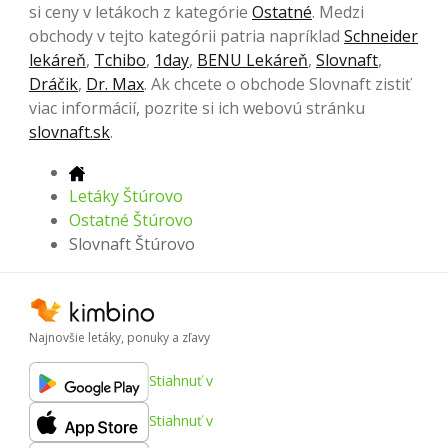
si ceny v letákoch z kategórie
Ostatné
. Medzi
obchody v tejto kategórii patria napríklad
Schneider
lekáreň
,
Tchibo
,
1day
,
BENU Lekáreň
,
Slovnaft
,
Dráčik
,
Dr. Max
. Ak chcete o obchode Slovnaft zistiť
viac informácií, pozrite si ich webovú stránku
slovnaft.sk
.
Letáky Štúrovo
Ostatné Štúrovo
Slovnaft Štúrovo
Najnovšie letáky, ponuky a zľavy
Stiahnuť v
Stiahnuť v