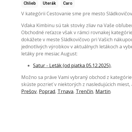
Chlieb
Uterák
Caro
V kategórii Cestovanie sme pre mesto Sládkovičovo
Vďaka Kimbinu sú tak stovky zliav na Vaše obľube
Obchodné reťazce však v rámci rovnakej kategóri
dokážete v meste Sládkovičovo pri Vašich nákupoch 
jednotlivých výrobkov v aktuálnych letákoch a vybe
letáky pre mesiac August:
Satur - Leták (od piatka 05.12.2025)
,
Možno sa práve Vami vybraný obchod z kategórie 
skúste pozrieť v niektorých z nasledujúcich miest,
Prešov
,
Poprad
,
Trnava
,
Trenčín
,
Martin
.