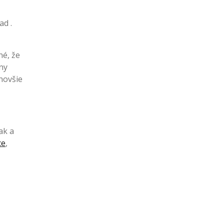
ad .
né, že
eny
jnovšie
ak a
ce
,