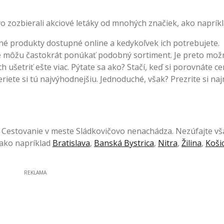
 zozbierali akciové letáky od mnohých značiek, ako napríkl
né produkty dostupné online a kedykoľvek ich potrebujete.
e môžu častokrát ponúkať podobný sortiment. Je preto mož
ušetriť ešte viac. Pýtate sa ako? Stačí, keď si porovnáte c
riete si tú najvýhodnejšiu. Jednoduché, však? Prezrite si na
Cestovanie v meste Sládkovičovo nenachádza. Nezúfajte vš
 ako napríklad
Bratislava
,
Banská Bystrica
,
Nitra
,
Žilina
,
Koši
REKLAMA