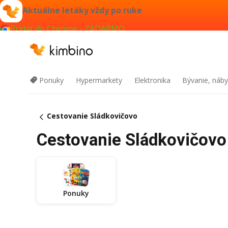
Aktuálne letáky vždy po ruke
Pridať do Chrome - ZADARMO
Ponuky
Hypermarkety
Elektronika
Bývanie, náby
Cestovanie Sládkovičovo
Cestovanie Sládkovičovo 
Ponuky